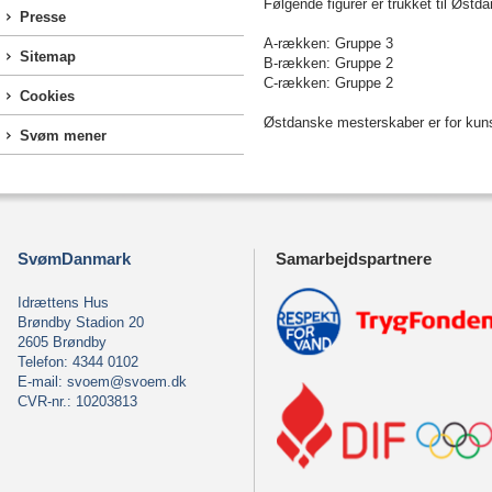
Følgende figurer er trukket til Øs
Presse
A-rækken: Gruppe 3
Sitemap
B-rækken: Gruppe 2
C-rækken: Gruppe 2
Cookies
Østdanske mesterskaber er for kun
Svøm mener
SvømDanmark
Samarbejdspartnere
Idrættens Hus
Brøndby Stadion 20
2605 Brøndby
Telefon: 4344 0102
E-mail:
svoem@svoem.dk
CVR-nr.: 10203813