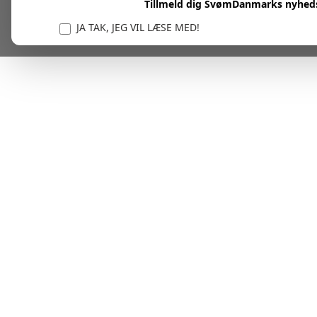
Tillmeld dig SvømDanmarks nyhed
JA TAK, JEG VIL LÆSE MED!
Vi er forpligtet til at beskytte og respektere dit privatl
personlige oplysninger til at administrere din kont
tjenester.
Plask! Nu er du klar til at læs