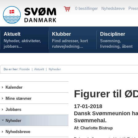
0 bestillinger
Nyhedsbreve
Pres
Aktuelt
Klubber
Discipliner
Nyheder, aktiviteter,
Find adresser, kort
Svømning,
jobbørs...
rutevejledning...
livredning, åbent
vand...
Du er her:
Forside
|
Aktuelt
|
Nyheder
Kalender
Figurer til Ø
Mine stævner
17-01-2018
Jobbørs
Dansk Svømmeunion har n
Svømmehal.
Nyheder
Af: Charlotte Bistrup
Nyhedsbreve