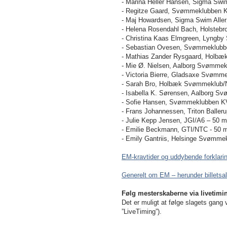
- Marina Heller Hansen, Sigma Swim
- Regitze Gaard, Svømmeklubben KV
- Maj Howardsen, Sigma Swim Allerø
- Helena Rosendahl Bach, Holstebr
- Christina Kaas Elmgreen, Lyngby
- Sebastian Ovesen, Svømmeklubbe
- Mathias Zander Rysgaard, Holbæ
- Mie Ø. Nielsen, Aalborg Svømme
- Victoria Bierre, Gladsaxe Svømm
- Sarah Bro, Holbæk Svømmeklub/
- Isabella K. Sørensen, Aalborg 
- Sofie Hansen, Svømmeklubben K
- Frans Johannessen, Triton Baller
- Julie Kepp Jensen, JGI/A6 – 50 m 
- Emilie Beckmann, GTI/NTC - 50 m 
- Emily Gantriis, Helsinge Svømmek
EM-kravtider og uddybende forklari
Generelt om EM – herunder billetsa
Følg mesterskaberne via livetimi
Det er muligt at følge slagets gang 
”LiveTiming”).