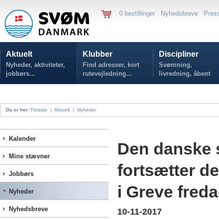
0 bestillinger
Nyhedsbreve
Pres
Aktuelt
Klubber
Discipliner
Nyheder, aktiviteter,
Find adresser, kort
Svømning,
jobbørs...
rutevejledning...
livredning, åbent
vand...
Du er her:
Forside
|
Aktuelt
|
Nyheder
Kalender
Den danske 
Mine stævner
fortsætter d
Jobbørs
i Greve fred
Nyheder
Nyhedsbreve
10-11-2017