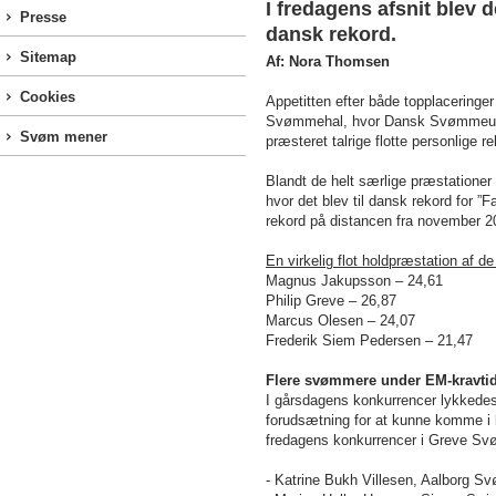
I fredagens afsnit blev d
Presse
dansk rekord.
Sitemap
Af: Nora Thomsen
Cookies
Appetitten efter både topplaceringer 
Svømmehal, hvor Dansk Svømmeunio
Svøm mener
præsteret talrige flotte personlige re
Blandt de helt særlige præstationer
hvor det blev til dansk rekord for 
rekord på distancen fra november 2
En virkelig flot holdpræstation af 
Magnus Jakupsson – 24,61
Philip Greve – 26,87
Marcus Olesen – 24,07
Frederik Siem Pedersen – 21,47
Flere svømmere under EM-kravti
I gårsdagens konkurrencer lykkede
forudsætning for at kunne komme i b
fredagens konkurrencer i Greve Sv
- Katrine Bukh Villesen, Aalborg S