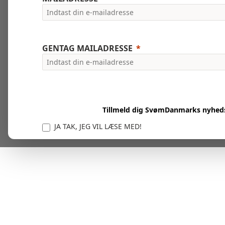
GENTAG MAILADRESSE
Tillmeld dig SvømDanmarks nyhed
JA TAK, JEG VIL LÆSE MED!
Vi er forpligtet til at beskytte og respektere dit privatl
personlige oplysninger til at administrere din kont