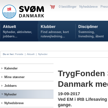
0 bestillinger
Nyhedsbreve
Pres
Aktuelt
Klubber
Discipliner
Nyheder, aktiviteter,
Find adresser, kort
Svømning,
jobbørs...
rutevejledning...
livredning, åbent
vand...
Du er her:
Forside
|
Aktuelt
|
Nyheder
Kalender
TrygFonden S
Mine stævner
Danmark med
Jobbørs
19-09-2017
Nyheder
Ved EM i IRB Lifesavin
Nyhedsbreve
gange.