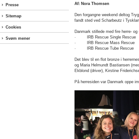
Af: Nora Thomsen
Presse
Den forgangne weekend deltog Try
Sitemap
fandt sted ved Scharbeutz i Tyskla
Cookies
Danmark stillede med fire herre- og 
· IRB Rescue Single Rescue
Svøm mener
· IRB Rescue Mass Rescue
· IRB Rescue Tube Rescue
Det blev til en flot bronze i herrer
og Maria Helmundt Bastiansen (medi
Ekblond (driver), Kirstine Frideric
På herresiden var Danmark oppe imo