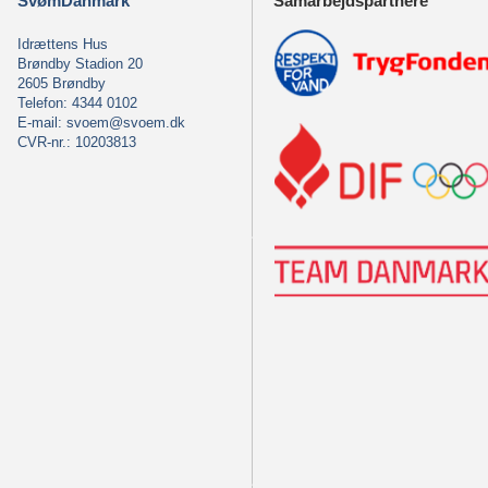
SvømDanmark
Samarbejdspartnere
Idrættens Hus
Brøndby Stadion 20
2605 Brøndby
Telefon: 4344 0102
E-mail:
svoem@svoem.dk
CVR-nr.: 10203813