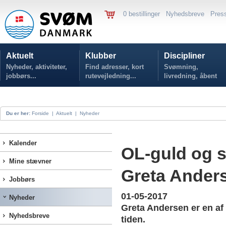
0 bestillinger
Nyhedsbreve
Pres
Aktuelt
Klubber
Discipliner
Nyheder, aktiviteter,
Find adresser, kort
Svømning,
jobbørs...
rutevejledning...
livredning, åbent
vand...
Du er her:
Forside
|
Aktuelt
|
Nyheder
Kalender
OL-guld og 
Mine stævner
Greta Anders
Jobbørs
01-05-2017
Nyheder
Greta Andersen er en a
Nyhedsbreve
tiden.