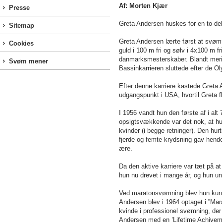
Af: Morten Kjær
Presse
Greta Andersen huskes for en to-del
Sitemap
Greta Andersen lærte først at svøm
Cookies
guld i 100 m fri og sølv i 4x100 m 
danmarksmesterskaber. Blandt merit
Svøm mener
Bassinkarrieren sluttede efter de Ol
Efter denne karriere kastede Greta
udgangspunkt i USA, hvortil Greta f
I 1956 vandt hun den første af i al
opsigtsvækkende var det nok, at hu
kvinder (i begge retninger). Den hur
fjerde og femte krydsning gav hende 
ære.
Da den aktive karriere var tæt på 
hun nu drevet i mange år, og hun und
Ved maratonsvømning blev hun kun 
Andersen blev i 1964 optaget i ”Mar
kvinde i professionel svømning, de
Andersen med en ’Lifetime Achivem