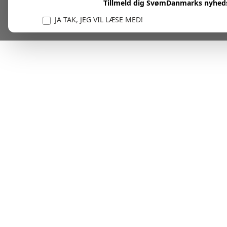
Tillmeld dig SvømDanmarks nyhed
JA TAK, JEG VIL LÆSE MED!
Vi er forpligtet til at beskytte og respektere dit privatl
personlige oplysninger til at administrere din kont
tjenester.
Plask! Nu er du klar til at læs