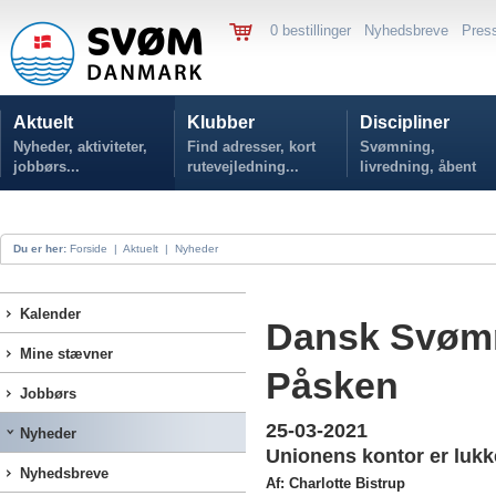
0 bestillinger
Nyhedsbreve
Pres
Aktuelt
Klubber
Discipliner
Nyheder, aktiviteter,
Find adresser, kort
Svømning,
jobbørs...
rutevejledning...
livredning, åbent
vand...
Du er her:
Forside
|
Aktuelt
|
Nyheder
Kalender
Dansk Svømm
Mine stævner
Påsken
Jobbørs
25-03-2021
Nyheder
Unionens kontor er lukket
Nyhedsbreve
Af: Charlotte Bistrup