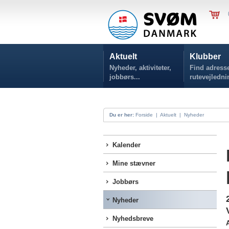
Aktuelt
Klubber
Nyheder, aktiviteter,
Find adresse
jobbørs...
rutevejledni
Du er her:
Forside
|
Aktuelt
|
Nyheder
Kalender
Mine stævner
Jobbørs
Nyheder
Nyhedsbreve
A