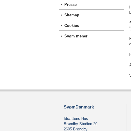
Presse
Sitemap
S
Cookies
"
Svøm mener
N
H
V
SvømDanmark
Idrættens Hus
Brøndby Stadion 20
2605 Brøndby