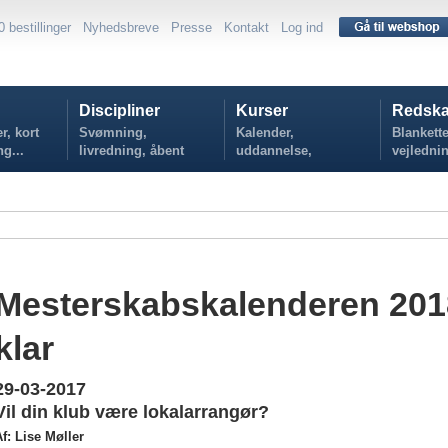
0 bestillinger
Nyhedsbreve
Presse
Kontakt
Log ind
Discipliner
Kurser
Redska
r, kort
Svømning,
Kalender,
Blankette
ng...
livredning, åbent
uddannelse,
vejlednin
vand...
tilmelding...
politikker
Mesterskabskalenderen 201
klar
29-03-2017
Vil din klub være lokalarrangør?
f: Lise Møller