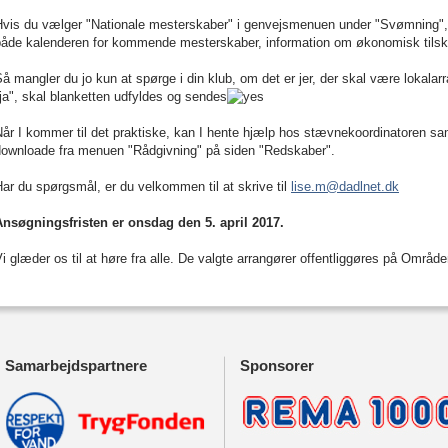
Hvis du vælger "Nationale mesterskaber" i genvejsmenuen under "Svømning", 
både kalenderen for kommende mesterskaber, information om økonomisk tilsk
å mangler du jo kun at spørge i din klub, om det er jer, der skal være lokalar
ja", skal blanketten udfyldes og sendes
år I kommer til det praktiske, kan I hente hjælp hos stævnekoordinatoren samt
downloade fra menuen "Rådgivning" på siden "Redskaber".
ar du spørgsmål, er du velkommen til at skrive til
lise.m@dadlnet.dk
Ansøgningsfristen er onsdag den 5. april 2017.
i glæder os til at høre fra alle. De valgte arrangører offentliggøres på Områd
Samarbejdspartnere
Sponsorer