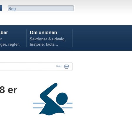
ber
Om unionen
r,
Sektioner & udvalg,
ger, regler,
historie, facts...
...
Print
8 er