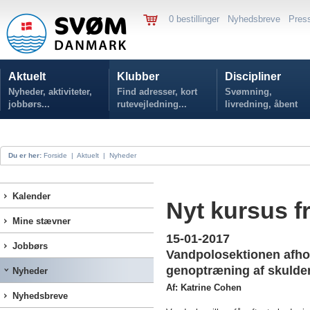
0 bestillinger
Nyhedsbreve
Pres
Aktuelt
Klubber
Discipliner
Nyheder, aktiviteter,
Find adresser, kort
Svømning,
jobbørs...
rutevejledning...
livredning, åbent
vand...
Du er her:
Forside
|
Aktuelt
|
Nyheder
Kalender
Nyt kursus f
Mine stævner
15-01-2017
Jobbørs
Vandpolosektionen afho
genoptræning af skulde
Nyheder
Af: Katrine Cohen
Nyhedsbreve