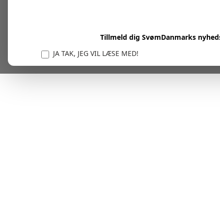
Tillmeld dig SvømDanmarks nyhed
JA TAK, JEG VIL LÆSE MED!
Vi er forpligtet til at beskytte og respektere dit privatl
personlige oplysninger til at administrere din kont
tjenester.