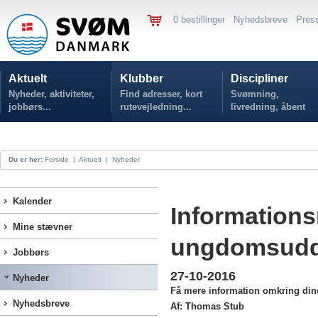
0 bestillinger
Nyhedsbreve
Pres
Aktuelt
Klubber
Discipliner
Nyheder, aktiviteter,
Find adresser, kort
Svømning,
jobbørs...
rutevejledning...
livredning, åbent
vand...
Du er her:
Forside
|
Aktuelt
|
Nyheder
Kalender
Information
Mine stævner
ungdomsudd
Jobbørs
27-10-2016
Nyheder
Få mere information omkring din
Nyhedsbreve
Af: Thomas Stub