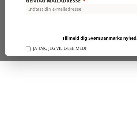
GENTAG MAILADRESSE
Tillmeld dig SvømDanmarks nyhed
JA TAK, JEG VIL LÆSE MED!
Vi er forpligtet til at beskytte og respektere dit privatl
personlige oplysninger til at administrere din kont
tjenester.