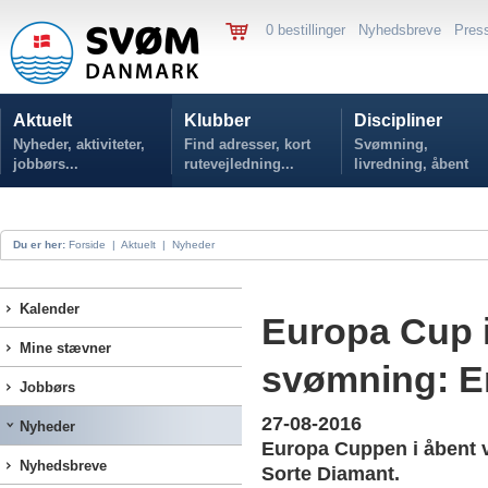
0 bestillinger
Nyhedsbreve
Pres
Aktuelt
Klubber
Discipliner
Nyheder, aktiviteter,
Find adresser, kort
Svømning,
jobbørs...
rutevejledning...
livredning, åbent
vand...
Du er her:
Forside
|
Aktuelt
|
Nyheder
Kalender
Europa Cup i
Mine stævner
svømning: E
Jobbørs
27-08-2016
Nyheder
Europa Cuppen i åbent v
Nyhedsbreve
Sorte Diamant.