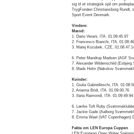
sig til et strategisk spil om podie
TrygFonden Christiansborg Rundt, også
Sport Event Denmark.
Vindere:
Mænd:
1. Dario Verani, ITA. 01:08:45.97
2. Francesco Bianchi, ITA, 01:08:4
3. Matej Kozubek, CZE, 01:08.47.1
6. Peter Mandrup Madsen (AGF Svø
7. Alexander Wildenschild (Esbjer
8. Mads Holm (Nakskov Svømmeklu
Kvinder:
1. Giulia Gabrielleschi, ITA. 01:08:
2. Arianna Bridi, ITA. 01:09:00.76
3. Ilaria Raimondi, ITA. 01:09:49:94
6. Lærke Toft Ruby (Svømmeklubbe
7. Jackie Gade (Aalborg Svømmekl
8. Emma Wael (VAT Copenhagen) 0
Fakta om LEN Europa Cuppen
LEN European Open Water Swimming 