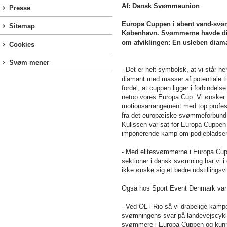
Af: Dansk Svømmeunion
Presse
Europa Cuppen i åbent vand-svømn
Sitemap
København. Svømmerne havde dia
om afviklingen: En usleben diam
Cookies
Svøm mener
- Det er helt symbolsk, at vi står 
diamant med masser af potentiale ti
fordel, at cuppen ligger i forbindel
netop vores Europa Cup. Vi ønsker a
motionsarrangement med top professi
fra det europæiske svømmeforbund
Kulissen var sat for Europa Cuppen 
imponerende kamp om podiepladsern
- Med elitesvømmerne i Europa Cuppe
sektioner i dansk svømning har vi i
ikke ønske sig et bedre udstilling
Også hos Sport Event Denmark var 
- Ved OL i Rio så vi drabelige kam
svømningens svar på landevejscykli
svømmere i Europa Cuppen og kunne