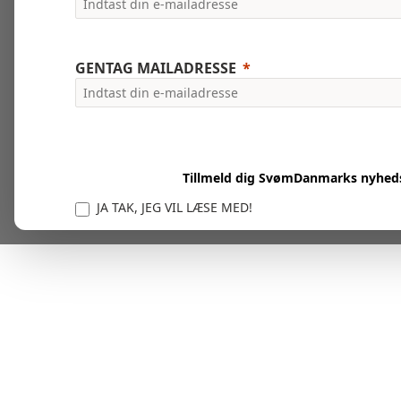
GENTAG MAILADRESSE
Tillmeld dig SvømDanmarks nyhed
JA TAK, JEG VIL LÆSE MED!
Vi er forpligtet til at beskytte og respektere dit privatl
personlige oplysninger til at administrere din kont
tjenester.