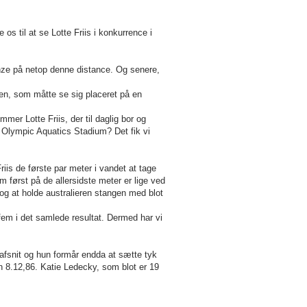
s til at se Lotte Friis i konkurrence i
ze på netop denne distance. Og senere,
ren, som måtte se sig placeret på en
er Lotte Friis, der til daglig bor og
 Olympic Aquatics Stadium? Det fik vi
riis de første par meter i vandet at tage
som først på de allersidste meter er lige ved
g at holde australieren stangen med blot
fem i det samlede resultat. Dermed har vi
fsnit og hun formår endda at sætte tyk
 8.12,86. Katie Ledecky, som blot er 19