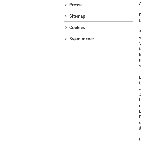
Presse
P
Sitemap
f
Cookies
Svøm mener
V
M
t
s
D
f
a
L
n
E
O