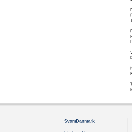
T
D
V
SvømDanmark