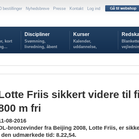
0 bestillinger
Nyhedsbreve
Presse
Kontakt
Log ind
Discipliner
Kurser
Redska
r, kort
Svømning,
Kalender,
Blankette
ng...
livredning, åbent
uddannelse,
vejlednin
vand...
tilmelding...
politikker
Lotte Friis sikkert videre til f
800 m fri
11-08-2016
OL-bronzevinder fra Beijing 2008, Lotte Friis, er sikkert
i den udmærkede tid: 8.22,54.