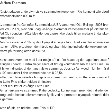
Af: Nora Thomsen
å sjettedagen af de olympiske svømmekonkurrencer i Rio kunne vi alle glæde o
avoritdisciplinen 800 m fri.
Svømmeren fra Gentofte Svømmeklub/USA vandt ved OL i Beijing i 2008 bron
ved VM i 2009, blev den i dag 28-årige svømmer verdensmester på distancen.
ed OL i London i 2012 blev der desværre ikke plads til en medalje til danske
femteplads.
en nu skriver vi 2016 og de Olympiske Lege i Rio. Hvad kan den erfarne svømm
ræner i USA, præstere i den hårde og ubarmhjertige indledende konkurrence i
varet på torsdag aften dansk tid.
anskeren svømmer med i det tredje af i alt fire heats og det tager kun Lotte F
øringen i heatet. Herfra følger ellers et flot og kontrolleret løb af Lotte Friis, 
t blive indhentet af den australske svømmer, Jessica Ashwood. Hun formår do
3/100 sekunder i den udmærkede tid: 8.22,54.
otte Friis bliver således hurtigste svømmer i sit heat og slutter som nummer 
u Lotte Friis sikkert videre til finalen.
t fint resultat af 28-årige Lotte Friis.
Den amerikanske svømmer, Katie Ledecky, kunne ingen røre i det indledende a
streg under hendes skræmmende fysik ved at præstere olympisk rekord i tiden
år gammel.
ven på sit løb udtalte Lotte Friis til DR: