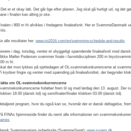
 Det er et okay løb. Det går lige efter planen. Jeg skal gå hurtigt ud, og det g
ane i finalen kan alting jo ske.
inalen i 800 m fri afvikles i fredagens finaleafsnit. Her er SvømmeDanmark ud
riis.
e alle resultater her:
www.rio2016.com/en/swimming-schedule-and-results
enere i dag, torsdag, venter et uhyggeligt spændende finaleafsnit med dansk de
ikke Møller Pedersen svømmer finale i favoritdisciplinen 200 m brystsvømning 
00 m fri.
Skal det mon lykkes på sjettedagen af OL-svømmekonkurrencerne at svømme
i krydser fingre og venter med spænding på finaleafsnittet, der begynder klo
Fakta om OL-svømmekonkurrencerne
Svømmekonkurrencerne forløber frem til og med lørdag den 13. august. Der 
lokken 18.00 (dansk tid) og semifinaler/finaler klokken 03.00 (dansk tid).
etaljeret program, hvor du også kan se, hvornår der er dansk deltagelse, fr
På FINAs hjemmeside finder du nemt alle informationer om svømmekonkurre
games
Dansk Svømmeunions nyhedssite (SvømmeSport):
www.svoem.dk