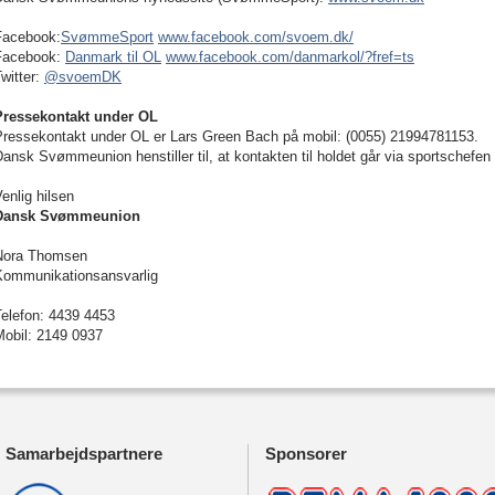
Facebook:
SvømmeSport
www.facebook.com/svoem.dk/
Facebook:
Danmark til OL
www.facebook.com/danmarkol/?fref=ts
witter:
@svoemDK
Pressekontakt under OL
Pressekontakt under OL er Lars Green Bach på mobil: (0055) 21994781153.
ansk Svømmeunion henstiller til, at kontakten til holdet går via sportschefen 
enlig hilsen
Dansk Svømmeunion
Nora Thomsen
Kommunikationsansvarlig
Telefon: 4439 4453
Mobil: 2149 0937
Samarbejdspartnere
Sponsorer