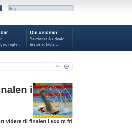
ber
Om unionen
r,
Sektioner & udvalg,
ger, regler,
historie, facts...
...
Print
inalen i
 videre til finalen i 800 m fri