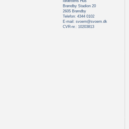
Idrættens Hus
Brøndby Stadion 20
2605 Brøndby
Telefon: 4344 0102
E-mail:
svoem@svoem.dk
CVR-nr.: 10203813