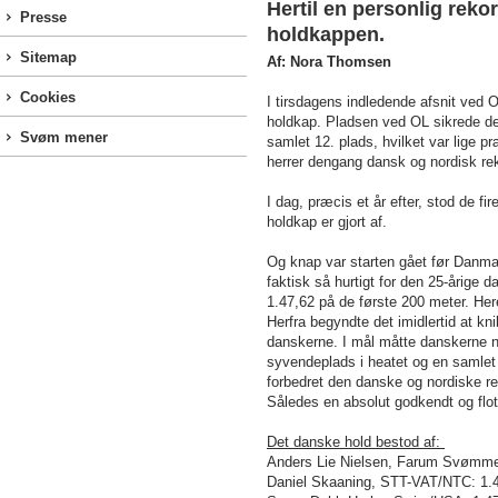
Hertil en personlig reko
Presse
holdkappen.
Sitemap
Af: Nora Thomsen
Cookies
I tirsdagens indledende afsnit ved
holdkap. Pladsen ved OL sikrede de
Svøm mener
samlet 12. plads, hvilket var lige p
herrer dengang dansk og nordisk rek
I dag, præcis et år efter, stod de fi
holdkap er gjort af.
Og knap var starten gået før Danmar
faktisk så hurtigt for den 25-årige da
1.47,62 på de første 200 meter. Here
Herfra begyndte det imidlertid at kn
danskerne. I mål måtte danskerne no
syvendeplads i heatet og en samlet
forbedret den danske og nordiske r
Således en absolut godkendt og flot 
Det danske hold bestod af:
Anders Lie Nielsen, Farum Svømme
Daniel Skaaning, STT-VAT/NTC: 1.4