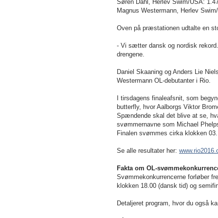
Søren Dahl, Herlev Swim/USA: 1.47
Magnus Westermann, Herlev Swim/
Oven på præstationen udtalte en st
- Vi sætter dansk og nordisk rekord
drengene.
Daniel Skaaning og Anders Lie Niel
Westermann OL-debutanter i Rio.
I tirsdagens finaleafsnit, som begy
butterfly, hvor Aalborgs Viktor Brome
Spændende skal det blive at se, hv
svømmernavne som Michael Phelps
Finalen svømmes cirka klokken 03
Se alle resultater her:
www.rio2016.
Fakta om OL-svømmekonkurrenc
Svømmekonkurrencerne forløber fre
klokken 18.00 (dansk tid) og semifin
Detaljeret program, hvor du også ka