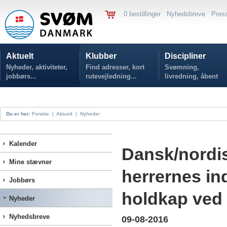
0 bestillinger
Nyhedsbreve
Pres
Aktuelt
Klubber
Discipliner
Nyheder, aktiviteter,
Find adresser, kort
Svømning,
jobbørs...
rutevejledning...
livredning, åbent
vand...
Du er her:
Forside
|
Aktuelt
|
Nyheder
Kalender
Dansk/nordis
Mine stævner
herrernes in
Jobbørs
holdkap ved
Nyheder
Nyhedsbreve
09-08-2016