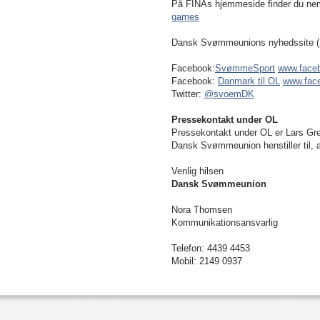
På FINAs hjemmeside finder du ne
games
Dansk Svømmeunions nyhedssite 
Facebook:
SvømmeSport
www.face
Facebook:
Danmark til OL
www.face
Twitter:
@svoemDK
Pressekontakt under OL
Pressekontakt under OL er Lars Gr
Dansk Svømmeunion henstiller til, at
Venlig hilsen
Dansk Svømmeunion
Nora Thomsen
Kommunikationsansvarlig
Telefon: 4439 4453
Mobil: 2149 0937