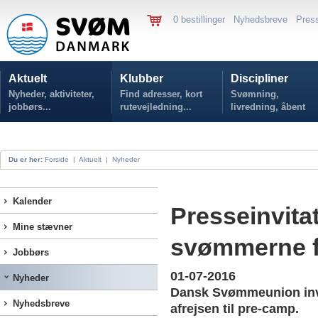
0 bestillinger
Nyhedsbreve
Pres
Aktuelt
Klubber
Discipliner
Nyheder, aktiviteter,
Find adresser, kort
Svømning,
jobbørs...
rutevejledning...
livredning, åbent
vand...
Du er her:
Forside
|
Aktuelt
|
Nyheder
Kalender
Presseinvita
Mine stævner
svømmerne fø
Jobbørs
01-07-2016
Nyheder
Dansk Svømmeunion invi
Nyhedsbreve
afrejsen til pre-camp.