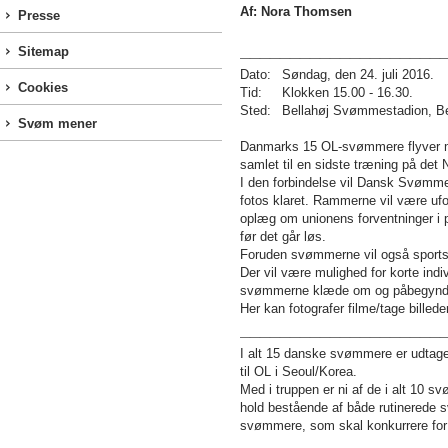
Af: Nora Thomsen
Presse
____________________
Sitemap
Dato:
Søndag, den 24. juli 2016.
Cookies
Tid:
Klokken 15.00 - 16.30.
Sted:
Bellahøj Svømmestadion, Bel
Svøm mener
Danmarks 15 OL-svømmere flyver mod
samlet til en sidste træning på de
I den forbindelse vil Dansk Svømmeun
fotos klaret. Rammerne vil være ufor
oplæg om unionens forventninger i 
før det går løs.
Foruden svømmerne vil også sports
Der vil være mulighed for korte indi
svømmerne klæde om og påbegynde 
Her kan fotografer filme/tage billed
____________________
I alt 15 danske svømmere er udtaget
til OL i Seoul/Korea.
Med i truppen er ni af de i alt 10 
hold bestående af både rutinerede s
svømmere, som skal konkurrere for 