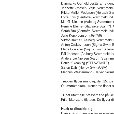
Danmarks OL-hold består af følge
Jeanette Ottesen (Vejle Svømmekl
Rikke Møller Pedersen (Holbæk 
Lotte Friis (Gentofte Svømmeklub
Mie Ø. Nielsen (Aalborg Svømmekl
Pernille Blume (Gladsaxe Swim/NT
Sarah Bro (Gentofte Svømmeklub
Julie Kepp Jensen (JGI/A6)
Viktor Bromer (Aalborg Svømmeklu
Anton Ørskov Ipsen (Sigma Swim 
Mads Glæsner (Sigma Swim Aller
Pál Joensen (Aalborg Svømmeklu
Anders Lie Nielsen (Farum Svømm
Daniel Skaaning (STT-VAT/NTC)
Søren Dahl (Herlev Swim/USA)
Magnus Westermann (Herlev Swim
Truppen flyver mandag, den 25. juli
OL-svømmekonkurrencerne finder ste
Til det uformelle pressemøde på Be
Friis ikke være tilstede. De flyver d
Husk at tilmelde dig
Dansk Svømmeunion beder pressen 