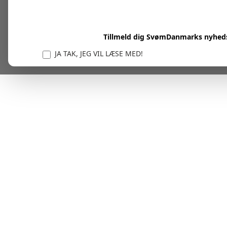
Tillmeld dig SvømDanmarks nyhed
JA TAK, JEG VIL LÆSE MED!
Vi er forpligtet til at beskytte og respektere dit privatl
personlige oplysninger til at administrere din kont
tjenester.