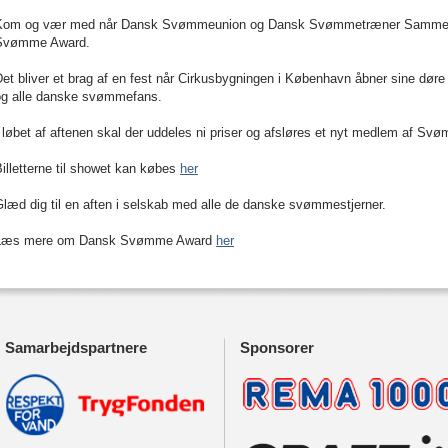
Kom og vær med når Dansk Svømmeunion og Dansk Svømmetræner Sammenslu
Svømme Award.
et bliver et brag af en fest når Cirkusbygningen i København åbner sine døre
og alle danske svømmefans.
 løbet af aftenen skal der uddeles ni priser og afsløres et nyt medlem af S
illetterne til showet kan købes
her
læd dig til en aften i selskab med alle de danske svømmestjerner.
Læs mere om Dansk Svømme Award
her
Samarbejdspartnere
Sponsorer