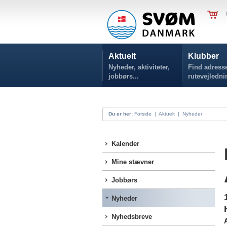
Aktuelt
Klubber
Nyheder, aktiviteter,
Find adresse
jobbørs...
rutevejledni
Du er her:
Forside
|
Aktuelt
|
Nyheder
Kalender
Mine stævner
Jobbørs
Nyheder
Nyhedsbreve