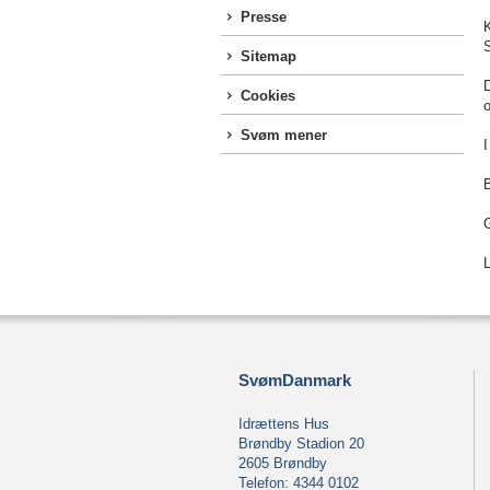
Presse
Sitemap
D
Cookies
Svøm mener
I
B
G
SvømDanmark
Idrættens Hus
Brøndby Stadion 20
2605 Brøndby
Telefon: 4344 0102