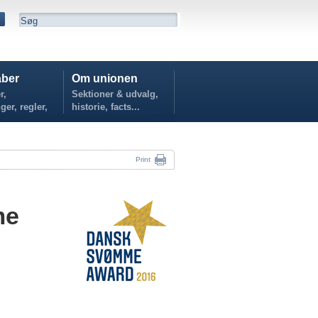
ber
Om unionen
r,
Sektioner & udvalg,
ger, regler,
historie, facts...
...
Print
me