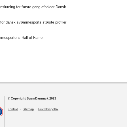
tning for første gang afholder Dansk
 for dansk svømmesports største profiler
vømmesportens Hall of Fame.
© Copyright SvømDanmark 2023
Kontakt
·
Sitemap
·
Privatlivspolitik