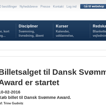
0 bestillinger
Nyhedsbreve
Presse
Kontakt
Log ind
Discipliner
Kurser
Redska
r, kort
Svømning,
Kalender,
Blankette
ng...
livredning, åbent
uddannelse,
vejlednin
vand...
tilmelding...
politikker
Billetsalget til Dansk Svøm
Award er startet
10-02-2016
Køb billet til Dansk Svømme Award.
Af: Trine Gudnitz