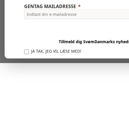
GENTAG MAILADRESSE
Tillmeld dig SvømDanmarks nyhed
JA TAK, JEG VIL LÆSE MED!
Vi er forpligtet til at beskytte og respektere dit privatl
personlige oplysninger til at administrere din kont
tjenester.