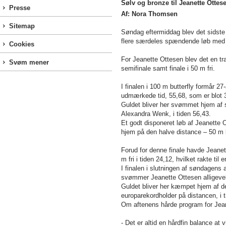
Sølv og bronze til Jeanette Ottese
Presse
Af: Nora Thomsen
Sitemap
Søndag eftermiddag blev det sidste
flere særdeles spændende løb med 
Cookies
For Jeanette Ottesen blev det en tr
Svøm mener
semifinale samt finale i 50 m fri.
I finalen i 100 m butterfly formår 
udmærkede tid, 55,68, som er blot 
Guldet bliver her svømmet hjem af 
Alexandra Wenk, i tiden 56,43.
Et godt disponeret løb af Jeanett
hjem på den halve distance – 50 m b
Forud for denne finale havde Jeanett
m fri i tiden 24,12, hvilket rakte til
I finalen i slutningen af søndagens 
svømmer Jeanette Ottesen alligevel 
Guldet bliver her kæmpet hjem af 
europarekordholder på distancen, i 
Om aftenens hårde program for Jean
- Det er altid en hårdfin balance a