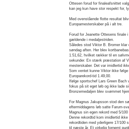
Ottesen forud for finaleafsnittet va
kan jeg kun have stor respekt for,
Med ovenstående flotte resultat b
Europamesterskaber på i alt tre.
Forud for Jeanette Ottesens finale 
gældende i medaljestriden.
Således stod Viktor B. Bromer klar 
søndag aften. Her blev kortbanebassi
1.51,62, hvilket rækker til en sølv
sekunder. En stærk præstation af Vi
mesterskaber. Det var imidlertid i
Som ventet kunne Viktor ikke følg
Europarekord-tid 1.49,00.
Ifølge sportschef Lars Green Bach væ
fokus på sit eget løb og ikke lade s
Bronzemedaljen blev svømmet hjem 
For Magnus Jakupsson stod den søn
eftermiddagens løb satte Farum-svøm
Magnus sin egen rekord med 5/100 
Denne rekordtid kom imidlertid ikke
rekordtiden med yderligere 17/100 s
til næste år. Et virkelig fornemt 