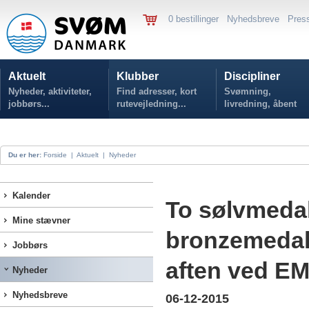
0 bestillinger
Nyhedsbreve
Pres
Aktuelt
Klubber
Discipliner
Nyheder, aktiviteter,
Find adresser, kort
Svømning,
jobbørs...
rutevejledning...
livredning, åbent
vand...
Du er her:
Forside
|
Aktuelt
|
Nyheder
Kalender
To sølvmedal
Mine stævner
bronzemedal
Jobbørs
aften ved EM
Nyheder
Nyhedsbreve
06-12-2015