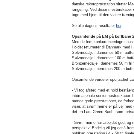
danske rekordpræstation slutter Ma
rangering. Ved disse mesterskaber op
tage med hjem til den videre trænin
Se alle dagens resultater
her
.
Opsamlende på EM på kortbane 
Med de fem konkurrencedage i hus ka
Holdet returnerer til Danmark med i a
Sølvmedalje i damernes 50 m butterf
Sølvmedalje i damernes 100 m butter
Bronzemedalje i damernes 50 m fri t
Sølvmedalje i herrernes 200 m butter
Opsamlende vurderer sportschef Lar
- Vi tog afsted med et hold beståe
internationale seniormesterskaber. I
mange gode præstationer, de forbedre
viser, at svømmerne er på vej med e
det fra Lars Green Bach, som fortsæ
- Svømmerne har arbejdet godt og målr
perspektiv. Endelig vil jeg også fr
holdkap præstation i 4 x 50 fri final