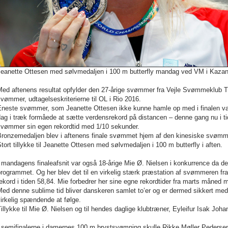
Jeanette Ottesen med sølvmedaljen i 100 m butterfly mandag ved VM i Kazan.
Med aftenens resultat opfylder den 27-årige svømmer fra Vejle Svømmeklub 
vømmer, udtagelseskriterierne til OL i Rio 2016.
Eneste svømmer, som Jeanette Ottesen ikke kunne hamle op med i finalen va
ag i træk formåede at sætte verdensrekord på distancen – denne gang nu i t
svømmer sin egen rekordtid med 1/10 sekunder.
ronzemedaljen blev i aftenens finale svømmet hjem af den kinesiske svømmer
tort tillykke til Jeanette Ottesen med sølvmedaljen i 100 m butterfly i aften.
 mandagens finaleafsnit var også 18-årige Mie Ø. Nielsen i konkurrence da d
rogrammet. Og her blev det til en virkelig stærk præstation af svømmeren fr
ekord i tiden 58,84. Mie forbedrer her sine egne rekordtider fra marts måned
ed denne sublime tid bliver danskeren samlet to’er og er dermed sikkert med vi
irkelig spændende at følge.
illykke til Mie Ø. Nielsen og til hendes daglige klubtræner, Eyleifur Isak Joha
I semifinalerne i damernes 100 m brystsvømning skulle Rikke Møller Peders