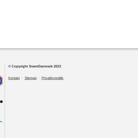
© Copyright SvømDanmark 2023
Kontakt
·
Sitemap
·
Privatlivspolitik