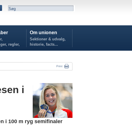
ber
Om unionen
r,
Sektioner & udvalg,
ger, regler,
historie, facts...
...
Print
esen i
n i 100 m ryg semifinaler