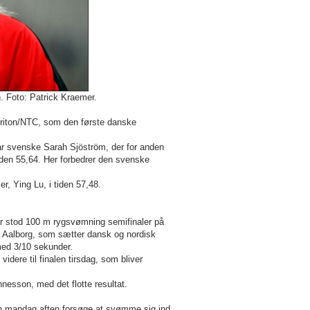
 Foto: Patrick Kraemer.
Triton/NTC, som den første danske
r svenske Sarah Sjöström, der for anden
iden 55,64. Her forbedrer den svenske
, Ying Lu, i tiden 57,48.
er stod 100 m rygsvømning semifinaler på
a Aalborg, som sætter dansk og nordisk
 med 3/10 sekunder.
dere til finalen tirsdag, som bliver
nnesson, med det flotte resultat.
en mandag aften forsøge at svømme sig ind