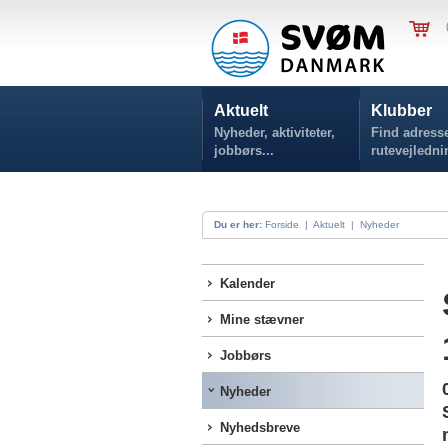
Aktuelt
Klubber
Nyheder, aktiviteter,
Find adresse
jobbørs...
rutevejledni
Du er her:
Forside
|
Aktuelt
|
Nyheder
Kalender
Mine stævner
Jobbørs
Nyheder
Nyhedsbreve