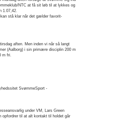
meklub/NTC at få sit løb til at lykkes og
n 1.07,42.
kan stå klar når det gælder favorit-
tirsdag aften. Men inden vi når så langt
omer (Aalborg) i sin primære disciplin 200 m
00 m fri.
nyhedssitet SvømmeSport -
resseansvarlig under VM, Lars Green
ordrer til at alt kontakt til holdet går