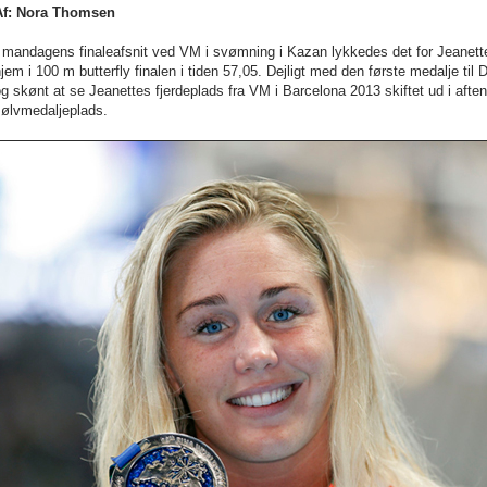
Af: Nora Thomsen
I mandagens finaleafsnit ved VM i svømning i Kazan lykkedes det for Jeane
jem i 100 m butterfly finalen i tiden 57,05. Dejligt med den første medalje 
g skønt at se Jeanettes fjerdeplads fra VM i Barcelona 2013 skiftet ud i af
sølvmedaljeplads.