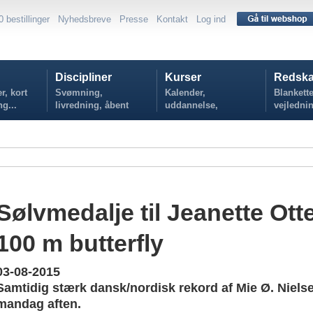
0 bestillinger
Nyhedsbreve
Presse
Kontakt
Log ind
Discipliner
Kurser
Redska
r, kort
Svømning,
Kalender,
Blankette
ng...
livredning, åbent
uddannelse,
vejlednin
vand...
tilmelding...
politikker
Sølvmedalje til Jeanette Ott
100 m butterfly
03-08-2015
Samtidig stærk dansk/nordisk rekord af Mie Ø. Nielse
mandag aften.