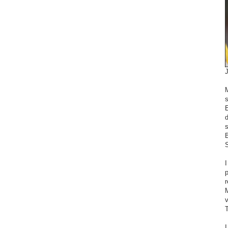
s
d
B
S
I
p
r
M
v
T