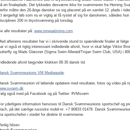
å en finaleplads. Det lykkedes desværre ikke for svømmeren fra Herning Svøm
erfor måtte den 26-årige dansker se sig placeret på en samlet 12. plads i tide
t ærgerligt løb som nu er vigtig at få rystet af sig for danskeren, således hun 
disciplinen 200 m brystsvømning på torsdag.
e alle resultater på:
www.omegatiming.com
ed aftenens resultater har vi i skrivende stund to spændende finaler at følge 
ar vi også et rigtig interessant indledende afsnit, hvor vi skal følge Viktor Br
butterfly og Mads Glæsner (Sigma Swim Allerød/Trojan Swim Club, USA) i 8
ndledende afsnit begynder klokken 08.30 dansk tid.
Dansk Svømmeunions VM Mediaguide
.
Dansk Svømmeunion vil løbende opdatere med resultater, fotos og video på 
www.svoem.dk
Følg også med på Facebook og på Twitter: #VMsvøm
For yderligere information henvises til Dansk Svømmeunions sportschef og p
ach, på det særlige russiske mobil-nr: +7 90833 01478. Dansk Svømmeunion opf
ia sportschefen i stedet for direkte til svømmerne.
enlig hilsen