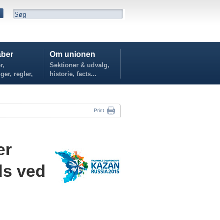
ber
Om unionen
r,
Sektioner & udvalg,
ger, regler,
historie, facts...
...
Print
er
ds ved