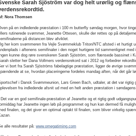
Svenske Sarah Sjöström var dog helt urørlig og flæn
verdensrekordtid.
Af: Nora Thomsen
ven på en indledende præstation i 100 m butterfly søndag morgen, hvor tingene
llers rutinerede svømmer, Jeanette Ottesen, skulle der rettes op på detaljern
emifinalerne på distancen blev afviklet.
Og her kom svømmeren fra Vejle Svømmeklub Triton/NTC afsted i et hurtigt 
ndenplads i aftenens semifinaler i den noget hurtigere tid sammenlignet med 
Ingen kunne dog røre svenskeren Sarah Sjöström, som flænsede bassinet i Ka
arah sletter her Dana Vollmers verdensrekord sat i 2012 og forbedrer rekord
er vi bort fra Sarah Sjöströms fabelagtige præstation, ligger de øvrige svømm
pændende at se, hvordan placeringerne fordeles mandag aften, når det går løs
portschef i Dansk Svømmeunion, Lars Green Bach, udtaler, at det var rigtig go
plevelsen fra indledende afsnit ud med en helt anden præstation i søndagens
 Det var en god semifinale-præstation af Jeanette og et rigtig godt udgangspun
ormiddag har Jeanette ingen løb på programmet og hun kan dermed få mulighed
ed finalen, og det giver en optimal optakt til finalen, som bliver virkelig spæ
Kazan.
e alle resultater på:
www.omegatiming.com