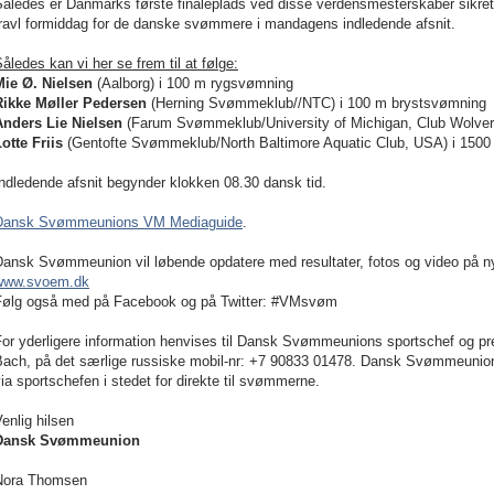
åledes er Danmarks første finaleplads ved disse verdensmesterskaber sikret. 
travl formiddag for de danske svømmere i mandagens indledende afsnit.
åledes kan vi her se frem til at følge:
Mie Ø. Nielsen
(Aalborg) i 100 m rygsvømning
Rikke Møller Pedersen
(Herning Svømmeklub//NTC) i 100 m brystsvømning
Anders Lie Nielsen
(Farum Svømmeklub/University of Michigan, Club Wolveri
otte Friis
(Gentofte Svømmeklub/North Baltimore Aquatic Club, USA) i 150
ndledende afsnit begynder klokken 08.30 dansk tid.
Dansk Svømmeunions VM Mediaguide
.
Dansk Svømmeunion vil løbende opdatere med resultater, fotos og video på 
www.svoem.dk
Følg også med på Facebook og på Twitter: #VMsvøm
For yderligere information henvises til Dansk Svømmeunions sportschef og p
ach, på det særlige russiske mobil-nr: +7 90833 01478. Dansk Svømmeunion opf
ia sportschefen i stedet for direkte til svømmerne.
enlig hilsen
Dansk Svømmeunion
Nora Thomsen