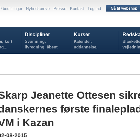
0 bestillinger
Nyhedsbreve
Presse
Kontakt
Log ind
Discipliner
Kurser
Redska
r, kort
Svømning,
Kalender,
Blankette
ng...
livredning, åbent
uddannelse,
vejlednin
vand...
tilmelding...
politikker
Skarp Jeanette Ottesen sikr
danskernes første finalepla
VM i Kazan
02-08-2015