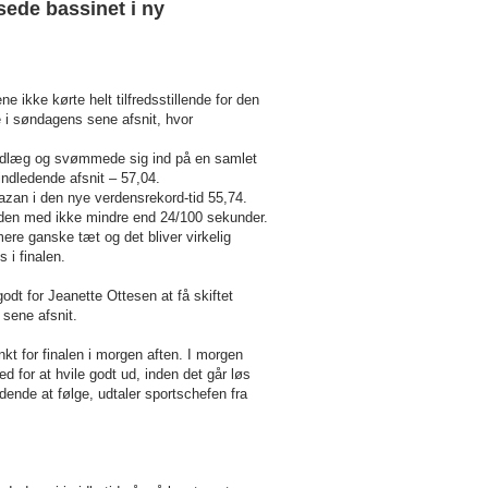
sede bassinet i ny
 ikke kørte helt tilfredsstillende for den
e i søndagens sene afsnit, hvor
udlæg og svømmede sig ind på en samlet
indledende afsnit – 57,04.
zan i den nye verdensrekord-tid 55,74.
tiden med ikke mindre end 24/100 sekunder.
ere ganske tæt og det bliver virkelig
 i finalen.
dt for Jeanette Ottesen at få skiftet
 sene afsnit.
kt for finalen i morgen aften. I morgen
 for at hvile godt ud, inden det går løs
ndende at følge, udtaler sportschefen fra