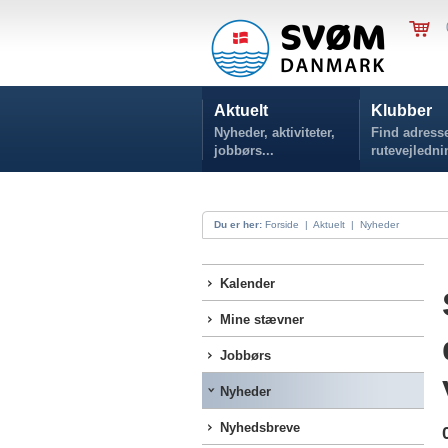
Aktuelt
Klubber
Nyheder, aktiviteter,
Find adresse
jobbørs...
rutevejledni
Du er her:
Forside
|
Aktuelt
|
Nyheder
Kalender
Mine stævner
Jobbørs
Nyheder
Nyhedsbreve