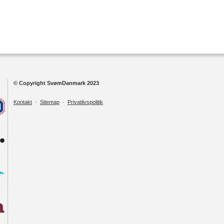
© Copyright SvømDanmark 2023
Kontakt
·
Sitemap
·
Privatlivspolitik