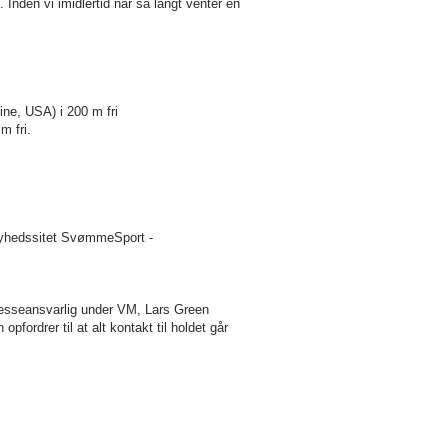
Inden vi imidlertid når så langt venter en
ne, USA) i 200 m fri
0 m fri.
nyhedssitet SvømmeSport -
resseansvarlig under VM, Lars Green
ordrer til at alt kontakt til holdet går