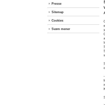
Presse
Sitemap
Cookies
O
e
Svøm mener
s
a
S
S
s
S
o
-
f
m
S