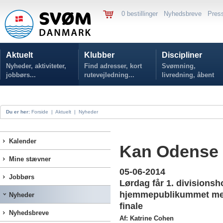
0 bestillinger
Nyhedsbreve
Pres
Aktuelt
Klubber
Discipliner
Nyheder, aktiviteter,
Find adresser, kort
Svømning,
jobbørs...
rutevejledning...
livredning, åbent
vand...
Du er her:
Forside
|
Aktuelt
|
Nyheder
Kalender
Kan Odense 
Mine stævner
05-06-2014
Jobbørs
Lørdag får 1. divisions
hjemmepublikummet med 
Nyheder
finale
Nyhedsbreve
Af: Katrine Cohen