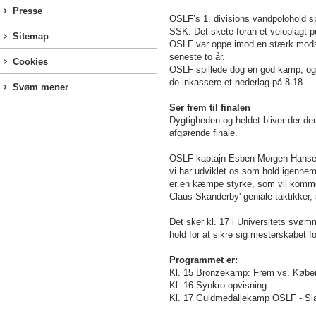
Presse
OSLF’s 1. divisions vandpolohold s
SSK. Det skete foran et veloplagt p
Sitemap
OSLF var oppe imod en stærk modstan
seneste to år.
Cookies
OSLF spillede dog en god kamp, og 
de inkassere et nederlag på 8-18.
Svøm mener
Ser frem til finalen
Dygtigheden og heldet bliver der d
afgørende finale.
OSLF-kaptajn Esben Morgen Hansen si
vi har udviklet os som hold igennem f
er en kæmpe styrke, som vil komme os 
Claus Skanderby' geniale taktikker,
Det sker kl. 17 i Universitets svøm
hold for at sikre sig mesterskabet f
Programmet er:
Kl. 15 Bronzekamp: Frem vs. Køb
Kl. 16 Synkro-opvisning
Kl. 17 Guldmedaljekamp OSLF - Sl