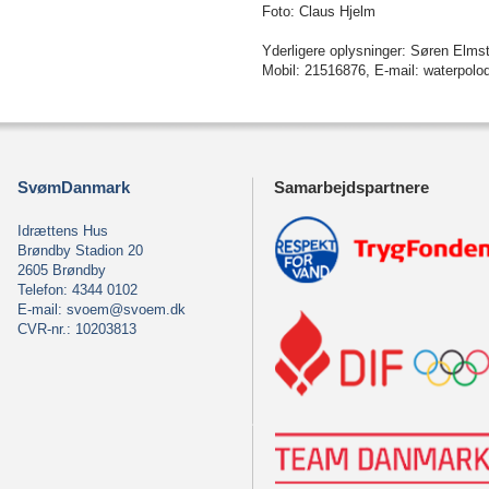
Foto: Claus
Hjelm
Yderligere oplysninger: Søren Elms
Mobil:
21516876, E-mail:
waterpol
SvømDanmark
Samarbejdspartnere
Idrættens Hus
Brøndby Stadion 20
2605 Brøndby
Telefon: 4344 0102
E-mail:
svoem@svoem.dk
CVR-nr.: 10203813