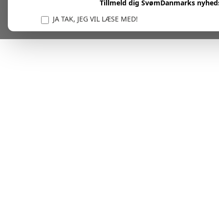
Tillmeld dig SvømDanmarks nyhed
JA TAK, JEG VIL LÆSE MED!
Vi er forpligtet til at beskytte og respektere dit privatl
personlige oplysninger til at administrere din kont
tjenester.
Plask! Nu er du klar til at læs