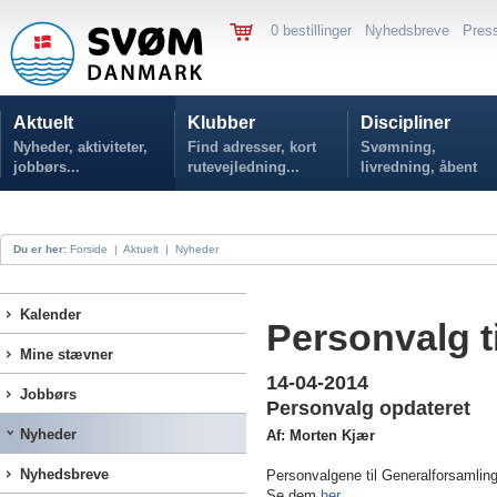
0 bestillinger
Nyhedsbreve
Pres
Aktuelt
Klubber
Discipliner
Nyheder, aktiviteter,
Find adresser, kort
Svømning,
jobbørs...
rutevejledning...
livredning, åbent
vand...
Du er her:
Forside
|
Aktuelt
|
Nyheder
Kalender
Personvalg t
Mine stævner
14-04-2014
Jobbørs
Personvalg opdateret
Nyheder
Af: Morten Kjær
Nyhedsbreve
Personvalgene til Generalforsamlin
Se dem
her
.