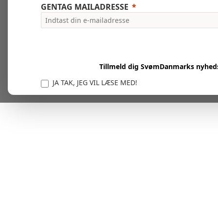
GENTAG MAILADRESSE
Tillmeld dig SvømDanmarks nyhed
JA TAK, JEG VIL LÆSE MED!
Vi er forpligtet til at beskytte og respektere dit privatl
personlige oplysninger til at administrere din kont
tjenester.