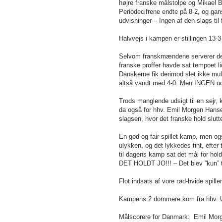
højre franske målstolpe og Mikael B
Periodecifrene endte på 8-2, og ga
udvisninger – Ingen af den slags t
Halvvejs i kampen er stillingen 13-
Selvom franskmændene serverer deres
franske proffer havde sat tempoet li
Danskerne fik derimod slet ikke mul
altså vandt med 4-0. Men INGEN udvi
Trods manglende udsigt til en sejr,
da også for hhv. Emil Morgen Hanse
slagsen, hvor det franske hold slutt
En god og fair spillet kamp, men o
ulykken, og det lykkedes fint, efte
til dagens kamp sat det mål for h
DET HOLDT JO!!! – Det blev ”kun” t
Flot indsats af vore rød-hvide spille
Kampens 2 dommere kom fra hhv. U
Målscorere for Danmark: Emil Morgen