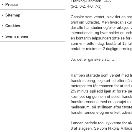
Frankrig-Danmark 24-6
Presse
(5-1, 8-2, 4-0, 7-3)
Sitemap
Ganske som ventet, blev det en nog
tvivl om udfaldet. Men hvordan skul
Cookies
der alle har studier og/eller arbejde
internationalt, og hvor holdet er u
Svøm mener
en kontanthjælpsunderstøttelse for 
som vi mødte i dag, består af 13 fuld
omfatter minimum 2 daglige træning
Jo, det er ganske vist……!
Kampen startede som ventet med fran
fransk scoring, og kort tid efter så 
meterposten får chancen for at redu
2½ minuts spilletid igen af første 
kæmpet sig gennem et solidt fransk 
franskmændene med en ophøjet ro, og
mellemrum, så stillingen efter første 
franskmændene og en enkelt udvisni
I anden periode tog ulykkerne for al
8 af slagsen. Selvom Nikolaj Villads