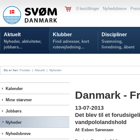
0 bestillinger
Nyhedsbreve
Pres
Aktuelt
Klubber
Discipliner
Nyheder, aktiviteter,
Find adresser, kort
Svømning,
jobbørs...
rutevejledning...
livredning, åbent
vand...
Du er her:
Forside
|
Aktuelt
|
Nyheder
Kalender
Danmark - Fr
Mine stævner
13-07-2013
Jobbørs
Det blev til et forudsige
vandpololandshold
Nyheder
Af: Esben Sørensen
Nyhedsbreve