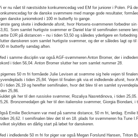
i er nu nået til næstsidste konkurrencedag ved EM for juniorer i Polen. På de
konkurrencedag for de danske svømmere med mange gode resultater, formåede
gen danske juniorrekord i 100 m butterfly to gange.
Første gang skete i indledende afsnit, hvor Horsens-svømmeren forbedrer si
3,81. Som samlet hurtigste svømmer er Daniel klar til semifinalen senere lø
ætte DJR på distancen – nu i tiden 53,50 og således yderligere en forbedring
lutter danskeren som samlet hurtigste svømmer, og der er således lagt op ti
00 m butterfly søndag aften.
Med i samme disciplin var også AGF-svømmeren Anton Bromer, der i indledend
ekord i tiden 56,04. Anton Bromer slutter her som samlet nummer 28.
 pigernes 50 m fri formåede Julie Levisen at svømme sig hele vejen til finale
yvendeplads i tiden 25,84. Vejen til finalen gik via et indledende afsnit, h
0 i tiden 26,19 og herefter semifinalen, hvor det blev til en samlet syvendepl
iden 25,86.
uldet gik her til den russiske svømmer, Rozaliya Nasretdinova, i tiden 25,05. S
5,26. Bronzemedaljen gik her til den italienske svømmer, Giorgia Biondani, i 
Også Emilie Beckmann var med på samme distance, 50 m fri, lørdag. Emilie b
 tiden 26,62. I semifinalen blev det til en 18. plads for svømmeren fra Tune I
vilket skyldtes en dårlig start på løbet for danskeren.
ed i indledende 50 m fri for piger var også Megan Forslund Hansen, Triton Bal