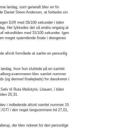
nne lørdag, som generelt blev en fin
 Daniel Steen Andersen, at forbedre sin
n egen DJR med 35/100 sekunder i tiden
rdag. Her lykkedes det så endnu engang at
 af rekordtiden med 31/100 sekunder. Igen
l en meget spændende finale i drengenes
e afsnit formåede at sætte en personlig
n lørdag, hvor hun sluttede på en samlet
vor Aalborg-svømmeren blev samlet nummer
ads (og dermed finaleplads) for danskeren i
ølv til Ruta Meilutyte, Litauen, i tiden
tiden 25,31.
lev i indledende afsnit samlet nummer 15
.F./GTI i den noget langsommere tid 27,01,
lerup, der blev noteret for den personlige