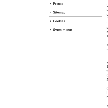
Presse
V
Sitemap
e
Cookies
5
s
Svøm mener
s
1
r
I
s
1
t
G
2
i
h
M