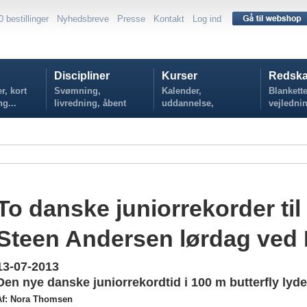
0 bestillinger
Nyhedsbreve
Presse
Kontakt
Log ind
Discipliner
Kurser
Redska
r, kort
Svømning,
Kalender,
Blankette
ng...
livredning, åbent
uddannelse,
vejlednin
vand...
tilmelding...
politikker
To danske juniorrekorder til
Steen Andersen lørdag ved
13-07-2013
Den nye danske juniorrekordtid i 100 m butterfly lyde
Af: Nora Thomsen