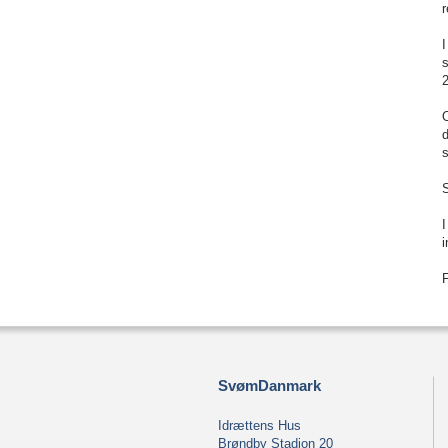
I
O
d
s
S
I
i
F
SvømDanmark
Idrættens Hus
Brøndby Stadion 20