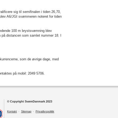
icere sig til semifinalen i tiden 26,70,
blev A6/JGI svømmeren noteret for tiden
dledende 100 m brystsvømning blev
len på distancen som samlet nummer 18. I
onkurrencerne, som de øvrige dage, med
 kontaktes på mobil: 2049 5706.
© Copyright SvømDanmark 2023
Kontakt
·
Sitemap
·
Privatlivspolitik