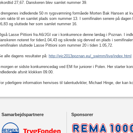
rekordtid 27,67. Danskeren blev samlet nummer 39.
 drengenes indledende 50 m rygsvømning formåede Morten Bak Hansen at kvalif
som rakte til en samlet plads som nummer 13. I semifinalen senere på dagen 
26,83 og sluttede her som samlet nummer 16.
gså Lasse Pittioni fra A6/JGI var i konkurrence denne lørdag i Poznan. I in
anskeren noteret for tiden1.04,43 og sikrede sig derved en plads i semifina
emifinalen sluttede Lasse Pittioni som nummer 20 i tiden 1.05,72.
e alle dagens resultater på:
http://ejc2013poznan.eu/_swimm/live/index.html
 morgen er sidste konkurrencedag ved EM for juniorer i Polen. Her starter k
ndledende afsnit klokken 09.00.
or yderligere information henvises til talentudvikler, Michael Hinge, der kan
Samarbejdspartnere
Sponsorer