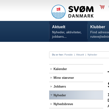
Aktuelt
Klubber
Nyheder, aktiviteter,
Find adresse
jobbørs...
rutevejledni
Du er her:
Forside
|
Aktuelt
|
Nyheder
Kalender
Mine stævner
Jobbørs
Nyheder
Nyhedsbreve