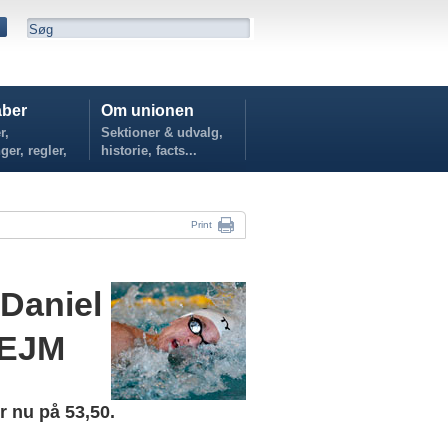
ber
Om unionen
r,
Sektioner & udvalg,
ger, regler,
historie, facts...
...
Print
 Daniel
 EJM
r nu på 53,50.