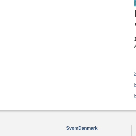
S
SvømDanmark