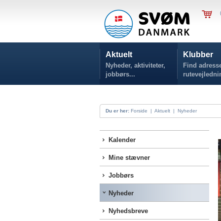
Aktuelt
Klubber
Nyheder, aktiviteter,
Find adresse
jobbørs...
rutevejledni
Du er her:
Forside
|
Aktuelt
|
Nyheder
Kalender
Mine stævner
Jobbørs
Nyheder
Nyhedsbreve