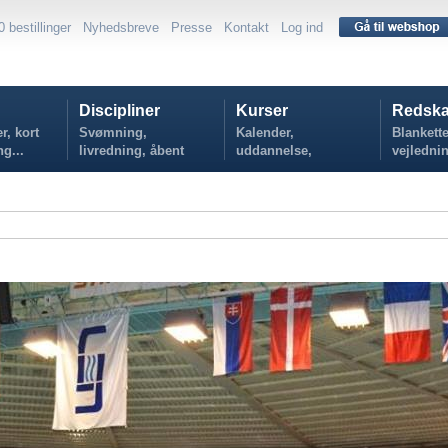
0 bestillinger
Nyhedsbreve
Presse
Kontakt
Log ind
Discipliner
Kurser
Redska
r, kort
Svømning,
Kalender,
Blankette
ng...
livredning, åbent
uddannelse,
vejlednin
vand...
tilmelding...
politikker