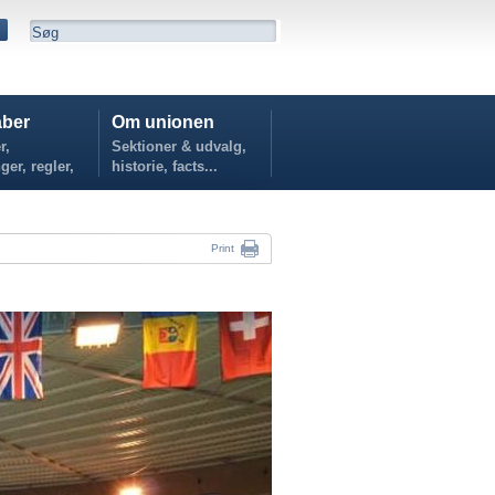
ber
Om unionen
r,
Sektioner & udvalg,
ger, regler,
historie, facts...
...
Print