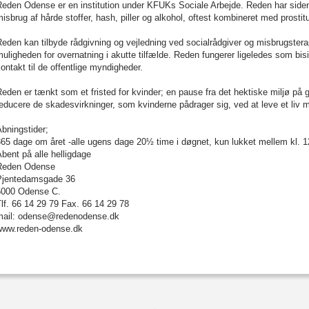
eden Odense er en institution under KFUKs Sociale Arbejde. Reden har siden 
isbrug af hårde stoffer, hash, piller og alkohol, oftest kombineret med prostitu
eden kan tilbyde rådgivning og vejledning ved socialrådgiver og misbrugster
uligheden for overnatning i akutte tilfælde. Reden fungerer ligeledes som bisi
ontakt til de offentlige myndigheder.
eden er tænkt som et fristed for kvinder; en pause fra det hektiske miljø p
educere de skadesvirkninger, som kvinderne pådrager sig, ved at leve et liv m
bningstider;
65 dage om året -alle ugens dage 20½ time i døgnet, kun lukket mellem kl. 1
bent på alle helligdage
Reden Odense
Pjentedamsgade 36
5000 Odense C.
lf. 66 14 29 79 Fax. 66 14 29 78
mail: odense@redenodense.dk
www.reden-odense.dk