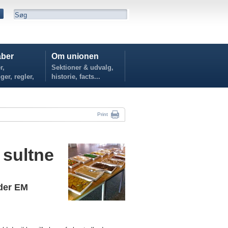
ber
Om unionen
r,
Sektioner & udvalg,
ger, regler,
historie, facts...
...
Print
 sultne
der EM