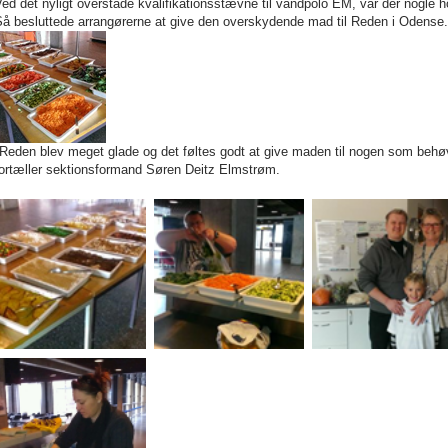
ed det nyligt overståde kvalifikationsstævne til vandpolo EM, var der nogle ho
Så besluttede arrangørerne at give den overskydende mad til Reden i Odense.
Reden blev meget glade og det føltes godt at give maden til nogen som behøv
fortæller sektionsformand Søren Deitz Elmstrøm.