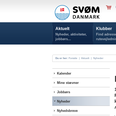
Aktuelt
Klubber
Nyheder, aktiviteter,
Find adresse
jobbørs...
rutevejledni
Du er her:
Forside
|
Aktuelt
|
Nyheder
Kalender
Mine stævner
Jobbørs
Nyheder
Nyhedsbreve