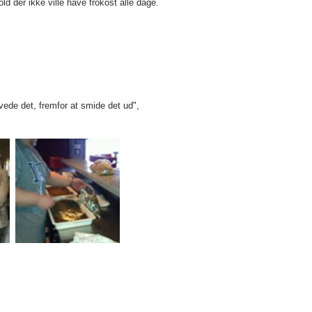
ld der ikke ville have frokost alle dage.
ede det, fremfor at smide det ud",