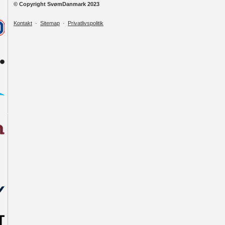
© Copyright SvømDanmark 2023
Kontakt
·
Sitemap
·
Privatlivspolitik