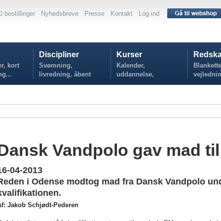
0 bestillinger
Nyhedsbreve
Presse
Kontakt
Log ind
Discipliner
Kurser
Redska
r, kort
Svømning,
Kalender,
Blankette
ng...
livredning, åbent
uddannelse,
vejlednin
vand...
tilmelding...
politikker
Dansk Vandpolo gav mad til
16-04-2013
Reden i Odense modtog mad fra Dansk Vandpolo un
kvalifikationen.
Af: Jakob Schjødt-Pederen