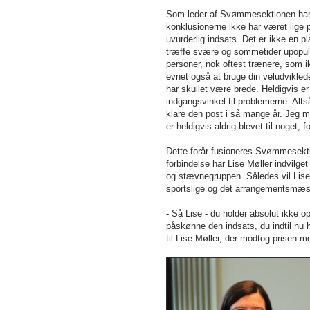
Som leder af Svømmesektionen har L
konklusionerne ikke har været lig
uvurderlig indsats. Det er ikke en p
træffe svære og sommetider upopulær
personer, nok oftest trænere, som ik
evnet også at bruge din veludviklede
har skullet være brede. Heldigvis e
indgangsvinkel til problemerne. Alt
klare den post i så mange år. Jeg m
er heldigvis aldrig blevet til noget, 
Dette forår fusioneres Svømmesekt
forbindelse har Lise Møller indvilg
og stævnegruppen. Således vil Lise 
sportslige og det arrangementsmæs
- Så Lise - du holder absolut ikke
påskønne den indsats, du indtil nu 
til Lise Møller, der modtog pri