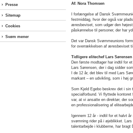
Af: Nora Thomsen
Presse
I forlængelse af Dansk Svømmeunions
Sitemap
festmiddag, hvor der også var plad
æresbeviset, som udgør den højes
Cookies
påskønnelse til personer, der har y
Svøm mener
Det var Dansk Svømmeunions forman
for overrækkelsen af æresbeviset til
Tidligere elitechef Lars Sørense
Den første modtager har indtil for 
Lars Sørensen, der i dag sidder s
I de 12 år, det blev til med Lars 
markant – en udvikling, som i høj 
Som Kjeld Egebo beskrev det i sin 
specialforbund. Vi flyttede kontore
var, at vi ansatte en direktør, der s
en professionalisering af elitearbej
Igennem 12 år - indtil for et halvt
svømning rider på i øjeblikket. L
talentarbejde i klubberne, har bra