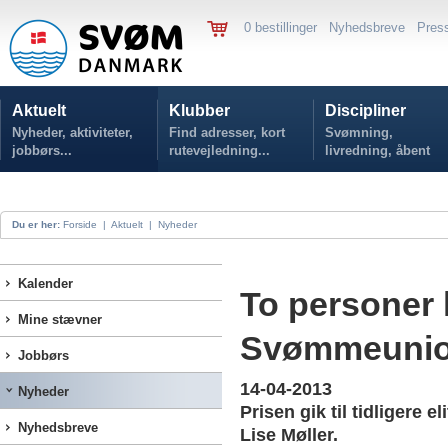
0 bestillinger
Nyhedsbreve
Pres
Aktuelt
Klubber
Discipliner
Nyheder, aktiviteter,
Find adresser, kort
Svømning,
jobbørs...
rutevejledning...
livredning, åbent
vand...
Du er her:
Forside
|
Aktuelt
|
Nyheder
Kalender
To personer
Mine stævner
Svømmeunio
Jobbørs
14-04-2013
Nyheder
Prisen gik til tidligere
Nyhedsbreve
Lise Møller.