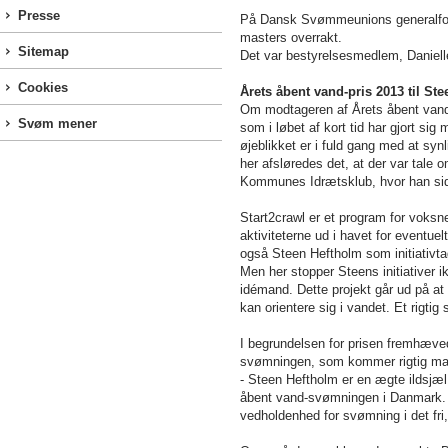
Presse
På Dansk Svømmeunions generalforsa
masters overrakt.
Sitemap
Det var bestyrelsesmedlem, Danielle 
Cookies
Årets åbent vand-pris 2013 til St
Om modtageren af Årets åbent vand-p
Svøm mener
som i løbet af kort tid har gjort s
øjeblikket er i fuld gang med at s
her afsløredes det, at der var tal
Kommunes Idrætsklub, hvor han si
Start2crawl er et program for voksne
aktiviteterne ud i havet for event
også Steen Heftholm som initiativta
Men her stopper Steens initiativer
idémand. Dette projekt går ud på at
kan orientere sig i vandet. Et rigt
I begrundelsen for prisen fremhæve
svømningen, som kommer rigtig ma
- Steen Heftholm er en ægte ildsjæl, 
åbent vand-svømningen i Danmark. St
vedholdenhed for svømning i det fri, 