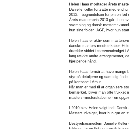
Helen Haas modtager årets maste
Danielle Keller fortsatte med endn
2013. I begrundelsen for prisen lød 
Årets masterspris 2013 går til en s
svømning og dansk masterssvømning.
hun sine folder i AGF, hvor hun star
Helen Haas er aktiv som mastersvø
danske masters mesterskaber. Helen 
årrække siddet i stævneudvalget i A
lang række andre arrangementer, der 
hjælpende hånd.
Helen Haas formår at have mange bo
styr på detaljerne og samtidig find
på kortbane i Århus.
Når man er med til at organisere s
bemærket, bliver man ofte trukket me
masters-mesterskaberne - en opgave
I 2010 blev Helen valgt ind i Dans
Mastersudvalget, hvor hun gør en st
Bestyrelsesmedlem Danielle Keller 
takkede for en flot og værdifuld in