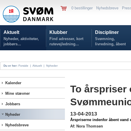
0 bestillinger
Nyhedsbreve
Pres
Aktuelt
Klubber
Discipliner
Nyheder, aktiviteter,
Find adresser, kort
Svømning,
jobbørs...
rutevejledning...
livredning, åbent
vand...
Du er her:
Forside
|
Aktuelt
|
Nyheder
Kalender
To årspriser
Mine stævner
Svømmeunion
Jobbørs
13-04-2013
Nyheder
Årspriserne indenfor åbent vand 
Nyhedsbreve
Af: Nora Thomsen