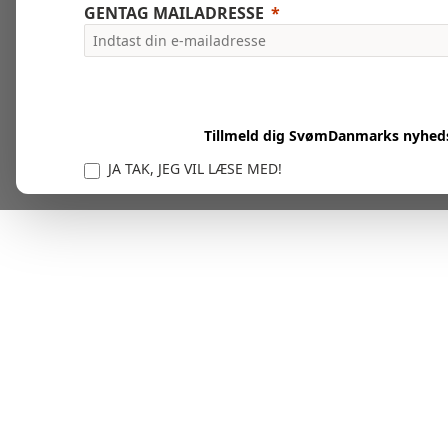
GENTAG MAILADRESSE
Tillmeld dig SvømDanmarks nyhed
JA TAK, JEG VIL LÆSE MED!
Vi er forpligtet til at beskytte og respektere dit privatl
personlige oplysninger til at administrere din kont
tjenester.