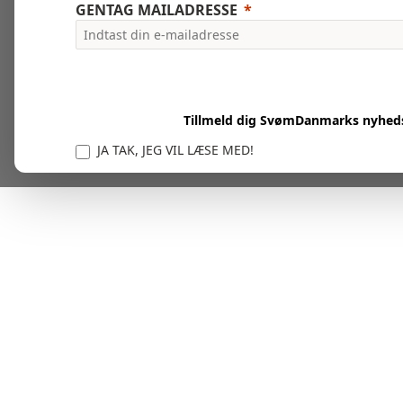
GENTAG MAILADRESSE
Tillmeld dig SvømDanmarks nyhed
JA TAK, JEG VIL LÆSE MED!
Vi er forpligtet til at beskytte og respektere dit privatl
personlige oplysninger til at administrere din kont
tjenester.