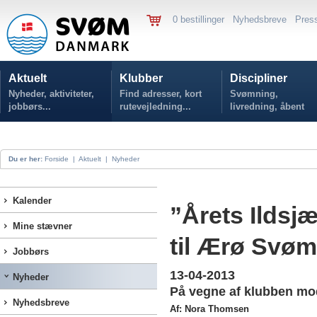
0 bestillinger
Nyhedsbreve
Pres
Aktuelt
Klubber
Discipliner
Nyheder, aktiviteter,
Find adresser, kort
Svømning,
jobbørs...
rutevejledning...
livredning, åbent
vand...
Du er her:
Forside
|
Aktuelt
|
Nyheder
Kalender
”Årets Ildsj
Mine stævner
til Ærø Svø
Jobbørs
13-04-2013
Nyheder
På vegne af klubben mod
Nyhedsbreve
Af: Nora Thomsen