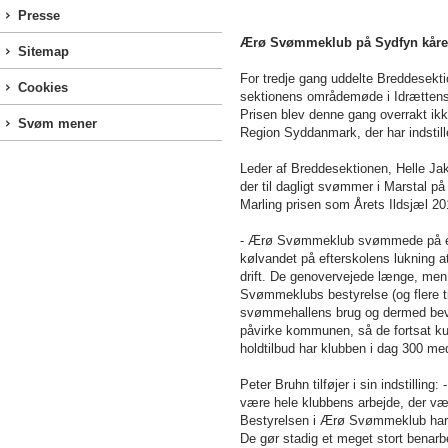
Presse
Ærø Svømmeklub på Sydfyn kåret t
Sitemap
For tredje gang uddelte Breddesekti
Cookies
sektionens områdemøde i Idrættens
Prisen blev denne gang overrakt ikke
Svøm mener
Region Syddanmark, der har indstill
Leder af Breddesektionen, Helle Jak
der til dagligt svømmer i Marstal 
Marling prisen som Årets Ildsjæl 2
- Ærø Svømmeklub svømmede på en 
kølvandet på efterskolens lukning 
drift. De genovervejede længe, men
Svømmeklubs bestyrelse (og flere t
svømmehallens brug og dermed beva
påvirke kommunen, så de fortsat ku
holdtilbud har klubben i dag 300 me
Peter Bruhn tilføjer i sin indstill
være hele klubbens arbejde, der v
Bestyrelsen i Ærø Svømmeklub har m
De gør stadig et meget stort benarb