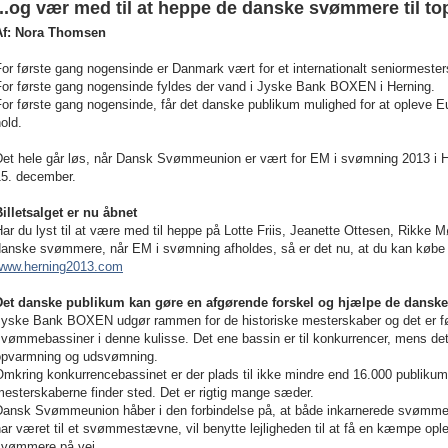
...og vær med til at heppe de danske svømmere til to
Af: Nora Thomsen
or første gang nogensinde er Danmark vært for et internationalt seniormeste
For første gang nogensinde fyldes der vand i Jyske Bank BOXEN i Herning.
or første gang nogensinde, får det danske publikum mulighed for at opleve 
old.
Det hele går løs, når Dansk Svømmeunion er vært for EM i svømning 2013 i
15. december.
illetsalget er nu åbnet
ar du lyst til at være med til heppe på Lotte Friis, Jeanette Ottesen, Rikke
danske svømmere, når EM i svømning afholdes, så er det nu, at du kan købe b
www.herning2013.com
Det danske publikum kan gøre en afgørende forskel og hjælpe de dansk
Jyske Bank BOXEN udgør rammen for de historiske mesterskaber og det er fø
vømmebassiner i denne kulisse. Det ene bassin er til konkurrencer, mens det 
opvarmning og udsvømning.
mkring konkurrencebassinet er der plads til ikke mindre end 16.000 publikum
esterskaberne finder sted. Det er rigtig mange sæder.
Dansk Svømmeunion håber i den forbindelse på, at både inkarnerede svømmefo
ar været til et svømmestævne, vil benytte lejligheden til at få en kæmpe op
svømmere på vej.