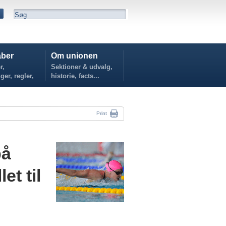
ber
Om unionen
r,
Sektioner & udvalg,
ger, regler,
historie, facts...
...
Print
på
t til