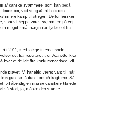
trup af danske svømmere, som kan begå
til december, ved vi også, at hele den
svømmere kamp til stregen. Derfor hersker
re, som vil heppe vores svømmere på vej,
r om meget små marginaler, lyder det fra
i i 2011, med talrige internationale
ser det har resulteret i, er Jeanette ikke
å hver af de ialt fire konkurrencedage, vil
nde prøvet. Vi har altid været vant til, når
ed kun ganske få danskere på lægterne. Så
d forhåbentlig en masse danskere tilstede
ort så stort, ja, måske den største