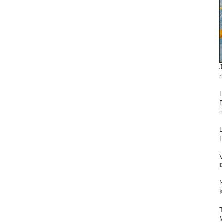
n
F
V