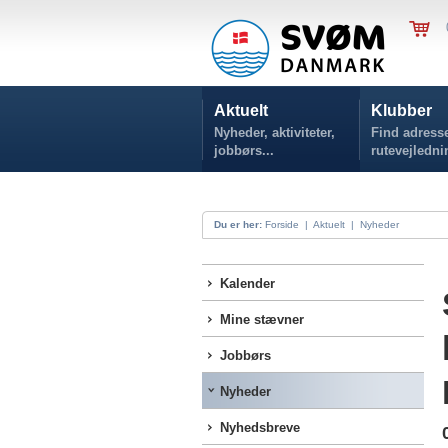
Aktuelt
Klubber
Nyheder, aktiviteter,
Find adresse
jobbørs...
rutevejledni
Du er her:
Forside
|
Aktuelt
|
Nyheder
Kalender
Mine stævner
Jobbørs
Nyheder
Nyhedsbreve