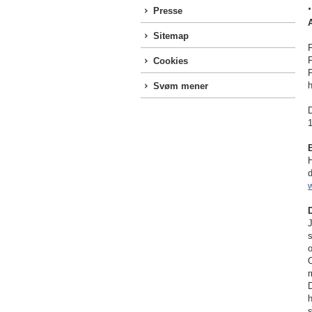
Presse
Sitemap
F
Cookies
F
h
Svøm mener
B
H
s
O
m
h