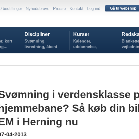
0 bestillinger
Nyhedsbreve
Presse
Kontakt
Log ind
Discipliner
Kurser
Redska
r, kort
Svømning,
Kalender,
Blankette
ng...
livredning, åbent
uddannelse,
vejlednin
vand...
tilmelding...
politikker
Svømning i verdensklasse 
hjemmebane? Så køb din bille
EM i Herning nu
07-04-2013