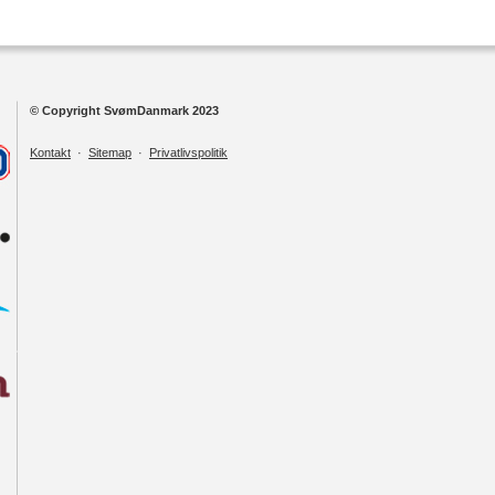
© Copyright SvømDanmark 2023
Kontakt
·
Sitemap
·
Privatlivspolitik