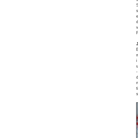
s
e
v
B
m
i
u
-
d
t
s