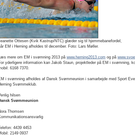
Jeanette Ottesen (Kvik Kastrup/NTC) glæder sig til hjemmebanefordel,
år EM i Herning afholdes til december. Foto: Lars Møller.
Læs mere om EM i svømning 2013 på
www.herning2013.com
og på
www.svoe
or yderligere information kan Jakob Staun, projektleder på EM i svømning, k
mobil: 6168 7370.
EM i svømning afholdes af Dansk Svømmeunion i samarbejde med Sport Ev
Herning Svømmeklub.
enlig hilsen
Dansk Svømmeunion
Nora Thomsen
Kommunikationsansvarlig
Telefon: 4439 4453
Mobil: 2149 0937