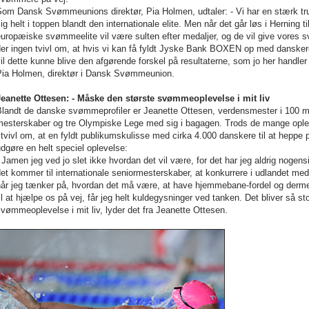
Som Dansk Svømmeunions direktør, Pia Holmen, udtaler: - Vi har en stærk 
ig helt i toppen blandt den internationale elite. Men når det går løs i Herning 
uropæiske svømmeelite vil være sulten efter medaljer, og de vil give vores 
der ingen tvivl om, at hvis vi kan få fyldt Jyske Bank BOXEN op med danske
il dette kunne blive den afgørende forskel på resultaterne, som jo her handle
Pia Holmen, direktør i Dansk Svømmeunion.
Jeanette Ottesen: - Måske den største svømmeoplevelse i mit liv
landt de danske svømmeprofiler er Jeanette Ottesen, verdensmester i 100 m fr
esterskaber og tre Olympiske Lege med sig i bagagen. Trods de mange oplevel
 tvivl om, at en fyldt publikumskulisse med cirka 4.000 danskere til at heppe p
dgøre en helt speciel oplevelse:
 Jamen jeg ved jo slet ikke hvordan det vil være, for det har jeg aldrig nogensi
et kommer til internationale seniormesterskaber, at konkurrere i udlandet m
når jeg tænker på, hvordan det må være, at have hjemmebane-fordel og derme
il at hjælpe os på vej, får jeg helt kuldegysninger ved tanken. Det bliver så st
vømmeoplevelse i mit liv, lyder det fra Jeanette Ottesen.