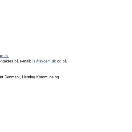
m.dk
ontaktes på e-mail:
js@svoem.dk
og på
ent Denmark, Herning Kommune og