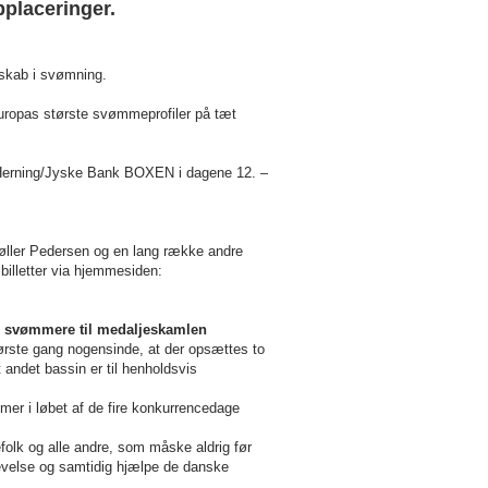
pplaceringer.
rskab i svømning.
Europas største svømmeprofiler på tæt
 Herning/Jyske Bank BOXEN i dagene 12. –
 Møller Pedersen og en lang række andre
illetter via hjemmesiden:
e svømmere til medaljeskamlen
rste gang nogensinde, at der opsættes to
andet bassin er til henholdsvis
mer i løbet af de fire konkurrencedage
lk og alle andre, som måske aldrig før
levelse og samtidig hjælpe de danske