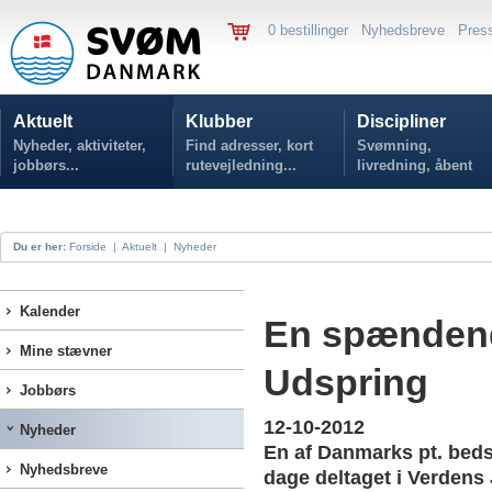
0 bestillinger
Nyhedsbreve
Pres
Aktuelt
Klubber
Discipliner
Nyheder, aktiviteter,
Find adresser, kort
Svømning,
jobbørs...
rutevejledning...
livredning, åbent
vand...
Du er her:
Forside
|
Aktuelt
|
Nyheder
Kalender
En spændende
Mine stævner
Udspring
Jobbørs
12-10-2012
Nyheder
En af Danmarks pt. beds
Nyhedsbreve
dage deltaget i Verdens