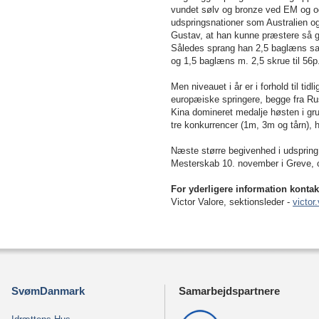
vundet sølv og bronze ved EM og og
udspringsnationer som Australien o
Gustav, at han kunne præstere så go
Således sprang han 2,5 baglæns salt
og 1,5 baglæns m. 2,5 skrue til 56p
Men niveauet i år er i forhold til tidl
europæiske springere, begge fra Rus
Kina domineret medalje høsten i gru
tre konkurrencer (1m, 3m og tårn), 
Næste større begivenhed i udsprin
Mesterskab 10. november i Greve, og
For yderligere information kontak
Victor Valore, sektionsleder -
victo
SvømDanmark
Samarbejdspartnere