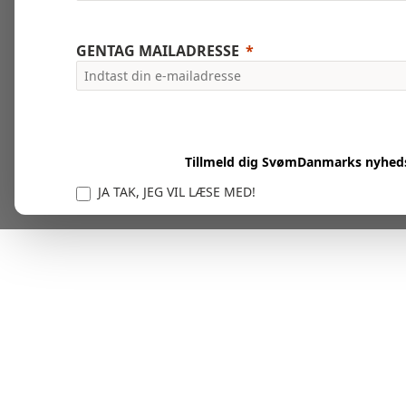
GENTAG MAILADRESSE
Tillmeld dig SvømDanmarks nyhed
JA TAK, JEG VIL LÆSE MED!
Vi er forpligtet til at beskytte og respektere dit privatl
personlige oplysninger til at administrere din kont
tjenester.