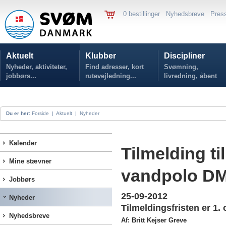
0 bestillinger
Nyhedsbreve
Pres
Aktuelt
Klubber
Discipliner
Nyheder, aktiviteter,
Find adresser, kort
Svømning,
jobbørs...
rutevejledning...
livredning, åbent
vand...
Du er her:
Forside
|
Aktuelt
|
Nyheder
Kalender
Tilmelding 
Mine stævner
vandpolo D
Jobbørs
25-09-2012
Nyheder
Tilmeldingsfristen er 1.
Nyhedsbreve
Af: Britt Kejser Greve