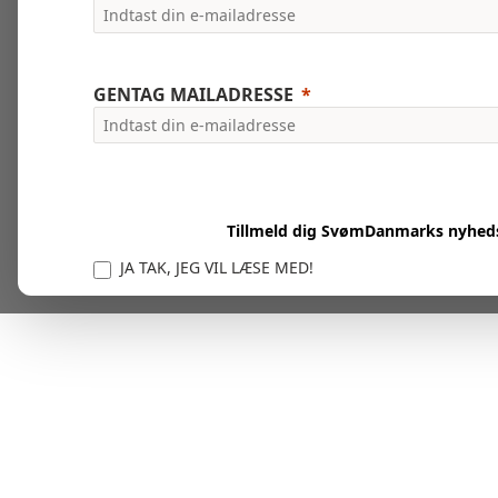
GENTAG MAILADRESSE
Tillmeld dig SvømDanmarks nyhed
JA TAK, JEG VIL LÆSE MED!
Vi er forpligtet til at beskytte og respektere dit privatl
personlige oplysninger til at administrere din kont
tjenester.