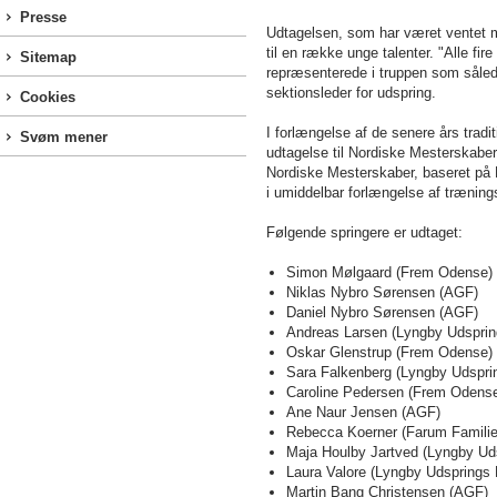
Presse
Udtagelsen, som har været ventet m
til en række unge talenter. "Alle fi
Sitemap
repræsenterede i truppen som således
sektionsleder for udspring.
Cookies
I forlængelse af de senere års tradi
Svøm mener
udtagelse til Nordiske Mesterskaber, 
Nordiske Mesterskaber, baseret på 
i umiddelbar forlængelse af træning
Følgende springere er udtaget:
Simon Mølgaard (Frem Odense)
Niklas Nybro Sørensen (A
Daniel Nybro Sørensen (AGF)
Andreas Larsen (Lyngby Udsprin
Oskar Glenstrup (Frem Odense)
Sara Falkenberg (Lyngby Udspri
Caroline Pedersen (Frem Odens
Ane Naur Jensen (AGF)
Rebecca Koerner (Farum Famili
Maja Houlby Jartved (Lyngby Ud
Laura Valore (Lyngby Udsprings 
Martin Bang Christensen (AGF)