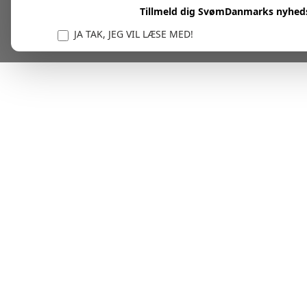
Tillmeld dig SvømDanmarks nyhed
JA TAK, JEG VIL LÆSE MED!
Vi er forpligtet til at beskytte og respektere dit privatl
personlige oplysninger til at administrere din kont
tjenester.
Plask! Nu er du klar til at læs