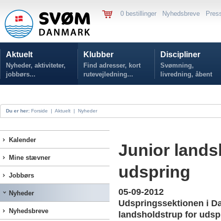
0 bestillinger
Nyhedsbreve
Pres
Aktuelt
Klubber
Discipliner
Nyheder, aktiviteter,
Find adresser, kort
Svømning,
jobbørs...
rutevejledning...
livredning, åbent
vand...
Du er her:
Forside
|
Aktuelt
|
Nyheder
Kalender
Junior lands
Mine stævner
udspring
Jobbørs
05-09-2012
Nyheder
Udspringssektionen i D
Nyhedsbreve
landsholdstrup for udsp