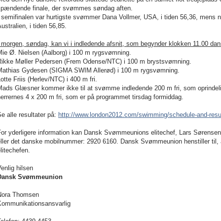
spændende finale, der svømmes søndag aften.
 semifinalen var hurtigste svømmer Dana Vollmer, USA, i tiden 56,36, mens 
ustralien, i tiden 56,85.
 morgen, søndag, kan vi i indledende afsnit, som begynder klokken 11.00 dansk 
Mie Ø. Nielsen (Aalborg) i 100 m rygsvømning.
Rikke Møller Pedersen (Frem Odense/NTC) i 100 m brystsvømning.
Mathias Gydesen (SIGMA SWIM Allerød) i 100 m rygsvømning.
otte Friis (Herlev/NTC) i 400 m fri.
ads Glæsner kommer ikke til at svømme indledende 200 m fri, som oprindeligt
errernes 4 x 200 m fri, som er på programmet tirsdag formiddag.
e alle resultater på:
http://www.london2012.com/swimming/schedule-and-resul
For yderligere information kan Dansk Svømmeunions elitechef, Lars Sørensen
ller det danske mobilnummer: 2920 6160. Dansk Svømmeunion henstiller til, a
litechefen.
enlig hilsen
Dansk Svømmeunion
Nora Thomsen
Kommunikationsansvarlig