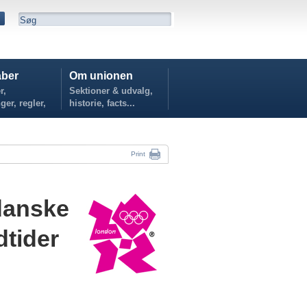
ber
Om unionen
r,
Sektioner & udvalg,
ger, regler,
historie, facts...
...
Print
 danske
dtider