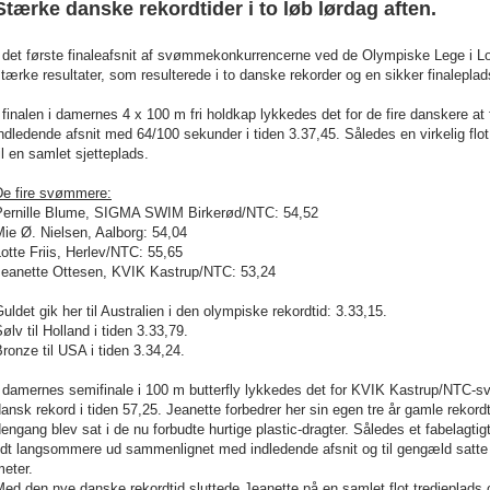
Stærke danske rekordtider i to løb lørdag aften.
I det første finaleafsnit af svømmekonkurrencerne ved de Olympiske Lege i L
tærke resultater, som resulterede i to danske rekorder og en sikker finalepla
 finalen i damernes 4 x 100 m fri holdkap lykkedes det for de fire danskere at
ndledende afsnit med 64/100 sekunder i tiden 3.37,45. Således en virkelig flot
il en samlet sjetteplads.
De fire svømmere:
Pernille Blume, SIGMA SWIM Birkerød/NTC: 54,52
ie Ø. Nielsen, Aalborg: 54,04
otte Friis, Herlev/NTC: 55,65
Jeanette Ottesen, KVIK Kastrup/NTC: 53,24
uldet gik her til Australien i den olympiske rekordtid: 3.33,15.
ølv til Holland i tiden 3.33,79.
ronze til USA i tiden 3.34,24.
I damernes semifinale i 100 m butterfly lykkedes det for KVIK Kastrup/NTC-
ansk rekord i tiden 57,25. Jeanette forbedrer her sin egen tre år gamle rekor
engang blev sat i de nu forbudte hurtige plastic-dragter. Således et fabelagtig
idt langsommere ud sammenlignet med indledende afsnit og til gengæld satte 
eter.
ed den nye danske rekordtid sluttede Jeanette på en samlet flot tredjeplads og