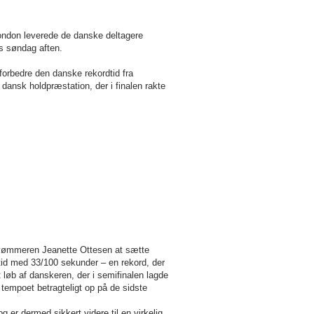
ondon leverede de danske deltagere
ds søndag aften.
 forbedre den danske rekordtid fra
 dansk holdpræstation, der i finalen rakte
svømmeren Jeanette Ottesen at sætte
dtid med 33/100 sekunder – en rekord, der
t løb af danskeren, der i semifinalen lagde
tempoet betragteligt op på de sidste
 er dermed sikkert videre til en virkelig