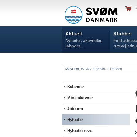
Aktuelt
Klubber
Nyheder, aktiviteter,
Find adresse
jobbørs...
rutevejledni
Du er her:
Forside
|
Aktuelt
|
Nyheder
Kalender
Mine stævner
Jobbørs
Nyheder
Nyhedsbreve