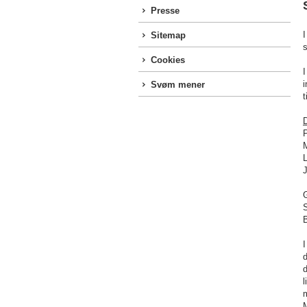
Presse
Sitemap
s
Cookies
I
i
Svøm mener
t
M
L
G
S
B
d
d
l
m
M