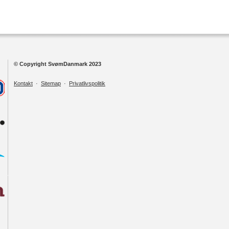
© Copyright SvømDanmark 2023
Kontakt
·
Sitemap
·
Privatlivspolitik