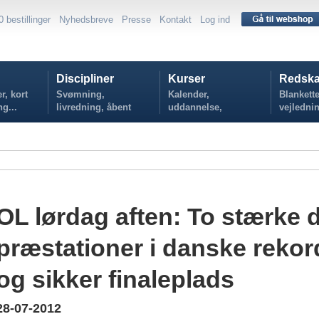
0 bestillinger
Nyhedsbreve
Presse
Kontakt
Log ind
Discipliner
Kurser
Redska
r, kort
Svømning,
Kalender,
Blankette
ng...
livredning, åbent
uddannelse,
vejlednin
vand...
tilmelding...
politikker
OL lørdag aften: To stærke
præstationer i danske rekor
og sikker finaleplads
28-07-2012