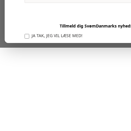
Tillmeld dig SvømDanmarks nyhed
JA TAK, JEG VIL LÆSE MED!
Vi er forpligtet til at beskytte og respektere dit privatl
personlige oplysninger til at administrere din kont
tjenester.