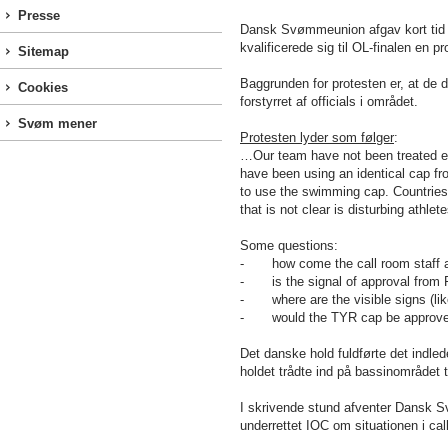
Presse
Dansk Svømmeunion afgav kort tid e
kvalificerede sig til OL-finalen en pr
Sitemap
Baggrunden for protesten er, at de 
Cookies
forstyrret af officials i området.
Svøm mener
Protesten lyder som følger
:
…Our team have not been treated eq
have been using an identical cap fr
to use the swimming cap. Countries
that is not clear is disturbing athle
Some questions:
- how come the call room staff as
- is the signal of approval from F
- where are the visible signs (lik
- would the TYR cap be approved
Det danske hold fuldførte det indle
holdet trådte ind på bassinområdet 
I skrivende stund afventer Dansk 
underrettet IOC om situationen i cal