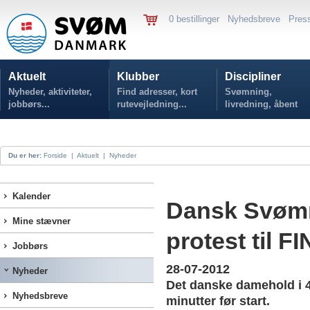
0 bestillinger
Nyhedsbreve
Pres
Aktuelt
Klubber
Discipliner
Nyheder, aktiviteter,
Find adresser, kort
Svømning,
jobbørs...
rutevejledning...
livredning, åbent
vand...
Du er her:
Forside
|
Aktuelt
|
Nyheder
Kalender
Dansk Svømm
Mine stævner
protest til F
Jobbørs
28-07-2012
Nyheder
Det danske damehold i 4 
Nyhedsbreve
minutter før start.