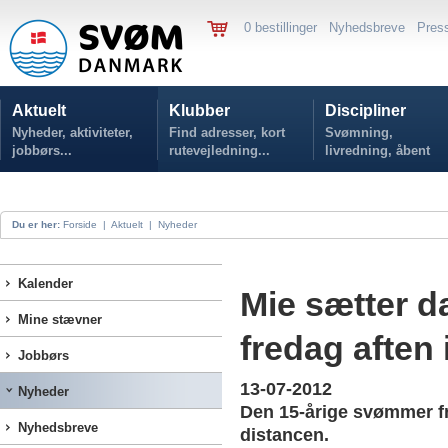
0 bestillinger
Nyhedsbreve
Pres
Aktuelt
Klubber
Discipliner
Nyheder, aktiviteter,
Find adresser, kort
Svømning,
jobbørs...
rutevejledning...
livredning, åbent
vand...
Du er her:
Forside
|
Aktuelt
|
Nyheder
Kalender
Mie sætter d
Mine stævner
fredag aften i
Jobbørs
13-07-2012
Nyheder
Den 15-årige svømmer fr
Nyhedsbreve
distancen.