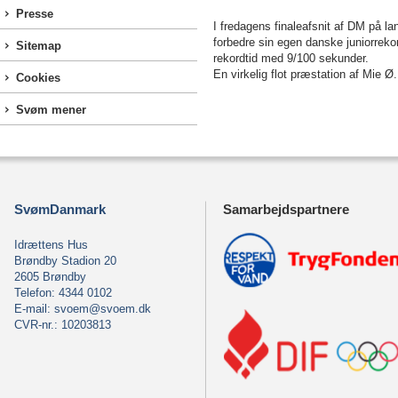
Presse
I fredagens finaleafsnit af DM på 
forbedre sin egen danske juniorreko
Sitemap
rekordtid med 9/100 sekunder.
En virkelig flot præstation af Mie Ø
Cookies
Svøm mener
SvømDanmark
Samarbejdspartnere
Idrættens Hus
Brøndby Stadion 20
2605 Brøndby
Telefon: 4344 0102
E-mail:
svoem@svoem.dk
CVR-nr.: 10203813