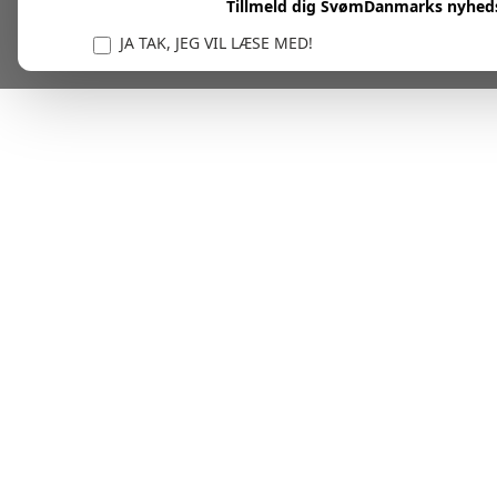
Tillmeld dig SvømDanmarks nyhed
JA TAK, JEG VIL LÆSE MED!
Vi er forpligtet til at beskytte og respektere dit privatl
personlige oplysninger til at administrere din kont
tjenester.
Plask! Nu er du klar til at læs