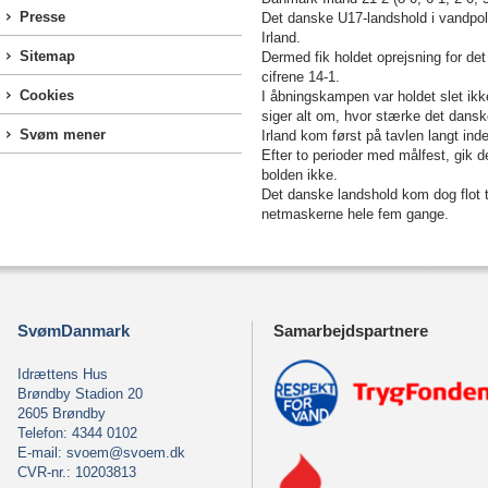
Presse
Det danske U17-landshold i vandpol
Irland.
Sitemap
Dermed fik holdet oprejsning for d
cifrene 14-1.
Cookies
I åbningskampen var holdet slet ikk
siger alt om, hvor stærke det dansk
Svøm mener
Irland kom først på tavlen langt inde
Efter to perioder med målfest, gik d
bolden ikke.
Det danske landshold kom dog flot t
netmaskerne hele fem gange.
SvømDanmark
Samarbejdspartnere
Idrættens Hus
Brøndby Stadion 20
2605 Brøndby
Telefon: 4344 0102
E-mail:
svoem@svoem.dk
CVR-nr.: 10203813