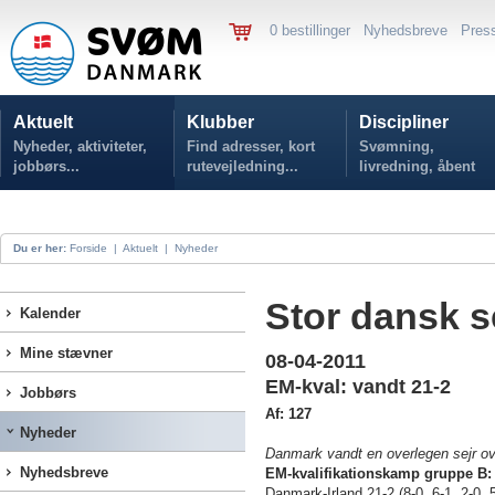
0 bestillinger
Nyhedsbreve
Pres
Aktuelt
Klubber
Discipliner
Nyheder, aktiviteter,
Find adresser, kort
Svømning,
jobbørs...
rutevejledning...
livredning, åbent
vand...
Du er her:
Forside
|
Aktuelt
|
Nyheder
Stor dansk se
Kalender
Mine stævner
08-04-2011
EM-kval: vandt 21-2
Jobbørs
Af: 127
Nyheder
Danmark vandt en overlegen sejr ove
Nyhedsbreve
EM-kvalifikationskamp gruppe B:
Danmark-Irland 21-2 (8-0, 6-1, 2-0, 