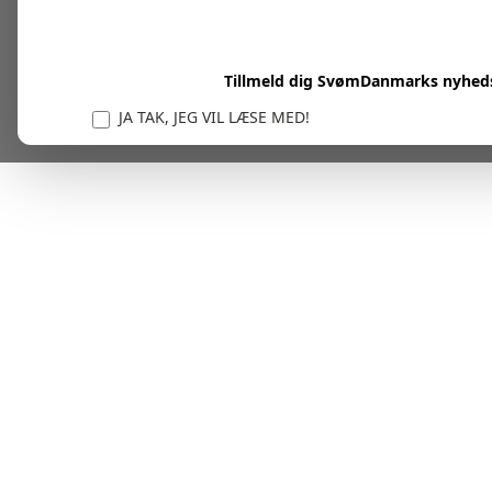
Tillmeld dig SvømDanmarks nyhed
JA TAK, JEG VIL LÆSE MED!
Vi er forpligtet til at beskytte og respektere dit privatl
personlige oplysninger til at administrere din kont
tjenester.