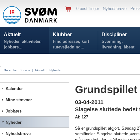
0 bestillinger
Nyhedsbreve
Pres
Aktuelt
Klubber
Discipliner
Nyheder, aktiviteter,
Find adresser, kort
Svømning,
jobbørs...
rutevejledning...
livredning, åbent
vand...
Du er her:
Forside
|
Aktuelt
|
Nyheder
Grundspillet 
Kalender
Mine stævner
03-04-2011
Slagelse sluttede beds
Jobbørs
Af: 127
Nyheder
Så er grundspillet afgjort. Søndag 
Nyhedsbreve
semifinaler. Slagelse sluttede øver
målscore betyder, at Slagelse rykke