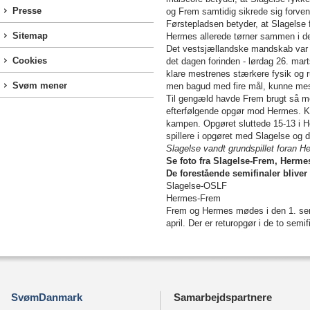
Presse
og Frem samtidig sikrede sig forven
Førstepladsen betyder, at Slagelse 
Sitemap
Hermes allerede tørner sammen i d
Det vestsjællandske mandskab var el
Cookies
det dagen forinden - lørdag 26. mar
klare mestrenes stærkere fysik og r
Svøm mener
men bagud med fire mål, kunne mes
Til gengæld havde Frem brugt så meg
efterfølgende opgør mod Hermes. Kø
kampen. Opgøret sluttede 15-13 i He
spillere i opgøret med Slagelse og 
Slagelse vandt grundspillet foran H
Se foto fra Slagelse-Frem, Herm
De forestående semifinaler bliver
Slagelse-OSLF
Hermes-Frem
Frem og Hermes mødes i den 1. semi
april. Der er returopgør i de to semi
SvømDanmark
Samarbejdspartnere