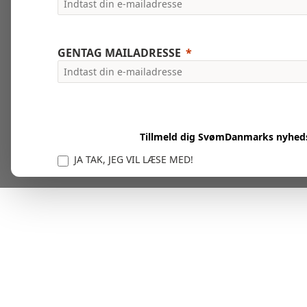
GENTAG MAILADRESSE
Tillmeld dig SvømDanmarks nyhed
JA TAK, JEG VIL LÆSE MED!
Vi er forpligtet til at beskytte og respektere dit privatl
personlige oplysninger til at administrere din kont
tjenester.