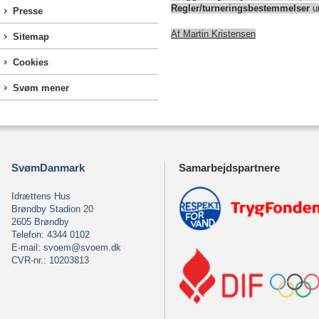
Regler/turneringsbestemmelser
un
Presse
Af Martin Kristensen
Sitemap
Cookies
Svøm mener
SvømDanmark
Samarbejdspartnere
Idrættens Hus
Brøndby Stadion 20
2605 Brøndby
Telefon: 4344 0102
E-mail:
svoem@svoem.dk
CVR-nr.: 10203813