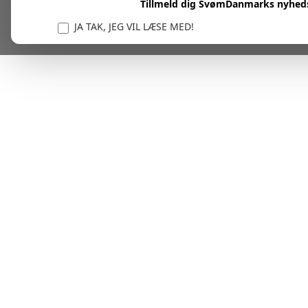
Tillmeld dig SvømDanmarks nyhed
JA TAK, JEG VIL LÆSE MED!
Vi er forpligtet til at beskytte og respektere dit privatl
personlige oplysninger til at administrere din kont
tjenester.
Plask! Nu er du klar til at læs