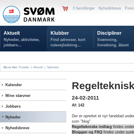
0 bestillinger
Nyhedsbreve
Pres
Aktuelt
Klubber
Discipliner
Nyheder, aktiviteter,
Find adresser, kort
Svømning,
jobbørs...
rutevejledning...
livredning, åbent
vand...
Du er her:
Forside
|
Aktuelt
|
Nyheder
Regelteknis
Kalender
Mine stævner
24-02-2011
Af: 142
Jobbørs
Der er oprettet et nyt faneblad und
Nyheder
som "blog".
Regeltekniske indlæg
findes under
Nyhedsbreve
Bloggen og FAQ
findes under punk