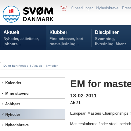
0 bestillinger
Nyhedsbreve
Pres
Aktuelt
Klubber
Discipliner
Nyheder, aktiviteter,
Find adresser, kort
Svømning,
jobbørs...
rutevejledning...
livredning, åbent
vand...
Du er her:
Forside
|
Aktuelt
|
Nyheder
EM for maste
Kalender
Mine stævner
18-02-2011
Af: 21
Jobbørs
European Masters Championships fo
Nyheder
Mesterskaberne finder sted i periode
Nyhedsbreve