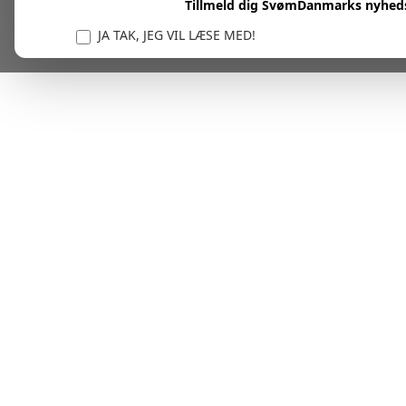
Tillmeld dig SvømDanmarks nyhed
JA TAK, JEG VIL LÆSE MED!
Vi er forpligtet til at beskytte og respektere dit privatl
personlige oplysninger til at administrere din kont
tjenester.
Plask! Nu er du klar til at læs