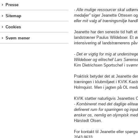
Presse
- Alle mulige ressourcer skal udtøm
medaljer”
siger Jeanette Ottesen og
Sitemap
eller mit valg af træningsmiljø hand
Cookies
Jeanette har den seneste tid haft 
landstræner Paulus Wildeboer. Et ø
Svøm mener
intensivering af landstrænerens påv
- Det er vigtig for mig at understre
Wildeboer og elitechef Lars Sørense
Kim Dietrichsen Sportschef i svø
Praktisk betyder det at Jeanette de
træningen i klubmiljøet i KVIK Kast
Holmquist. Men i jagten på OL medal
KVIK støtter naturligvis Jeanettes 
- Kombineret med det daglige elitear
defineret rum for sparringen og inpu
ønsker os, nemlig en olympisk meda
Härstedt Olsen.
For kontakt til Jeanette eller spørg
2043 8633.