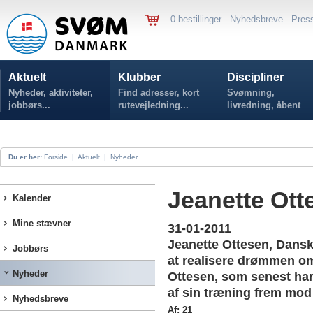
0 bestillinger
Nyhedsbreve
Pres
Aktuelt
Klubber
Discipliner
Nyheder, aktiviteter,
Find adresser, kort
Svømning,
jobbørs...
rutevejledning...
livredning, åbent
vand...
Du er her:
Forside
|
Aktuelt
|
Nyheder
Jeanette Ott
Kalender
Mine stævner
31-01-2011
Jeanette Ottesen, Dans
Jobbørs
at realisere drømmen o
Nyheder
Ottesen, som senest har
af sin træning frem mod
Nyhedsbreve
Af: 21