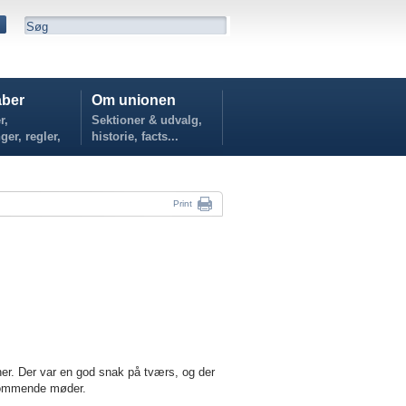
ber
Om unionen
r,
Sektioner & udvalg,
ger, regler,
historie, facts...
...
Print
er. Der var en god snak på tværs, og der
 kommende møder.