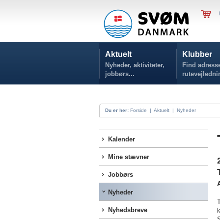
Aktuelt
Klubber
Nyheder, aktiviteter,
Find adresse
jobbørs...
rutevejledni
Du er her:
Forside
|
Aktuelt
|
Nyheder
Kalender
Mine stævner
Jobbørs
A
Nyheder
Nyhedsbreve