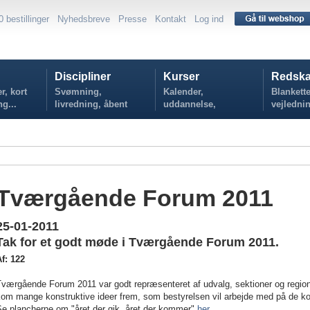
0 bestillinger
Nyhedsbreve
Presse
Kontakt
Log ind
Discipliner
Kurser
Redska
r, kort
Svømning,
Kalender,
Blankette
ng...
livredning, åbent
uddannelse,
vejlednin
vand...
tilmelding...
politikker
Tværgående Forum 2011
25-01-2011
Tak for et godt møde i Tværgående Forum 2011.
f: 122
Tværgående Forum 2011 var godt repræsenteret af udvalg, sektioner og region
kom mange konstruktive ideer frem, som bestyrelsen vil arbejde med på de
Se plancherne om "året der gik, året der kommer"
her
.