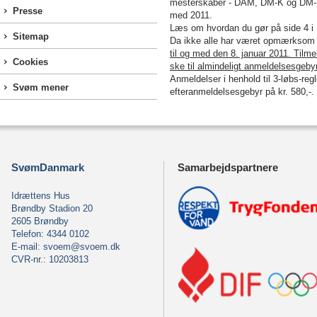
mesterskaber - DÅM, DM-K og DM-L - 
Presse
med 2011.
Læs om hvordan du gør på side 4 i
Sitemap
Da ikke alle har været opmærksom p
til og med den 8. januar 2011. Tilm
Cookies
ske til almindeligt anmeldelsesgebyr
Anmeldelser i henhold til 3-løbs-reg
Svøm mener
efteranmeldelsesgebyr på kr. 580,-.
SvømDanmark
Samarbejdspartnere
Idrættens Hus
Brøndby Stadion 20
2605 Brøndby
Telefon: 4344 0102
E-mail:
svoem@svoem.dk
CVR-nr.: 10203813