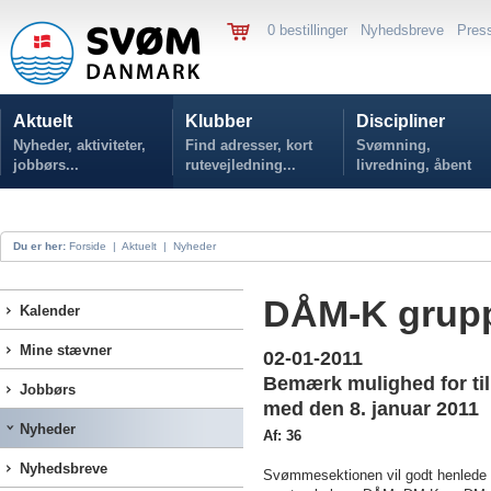
0 bestillinger
Nyhedsbreve
Pres
Aktuelt
Klubber
Discipliner
Nyheder, aktiviteter,
Find adresser, kort
Svømning,
jobbørs...
rutevejledning...
livredning, åbent
vand...
Du er her:
Forside
|
Aktuelt
|
Nyheder
DÅM-K grup
Kalender
Mine stævner
02-01-2011
Bemærk mulighed for tilme
Jobbørs
med den 8. januar 2011
Nyheder
Af: 36
Nyhedsbreve
Svømmesektionen vil godt henlede