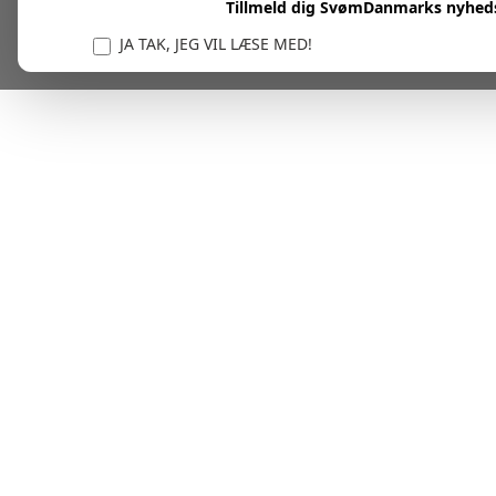
Tillmeld dig SvømDanmarks nyhed
JA TAK, JEG VIL LÆSE MED!
Vi er forpligtet til at beskytte og respektere dit privatl
personlige oplysninger til at administrere din kont
tjenester.
Plask! Nu er du klar til at læs