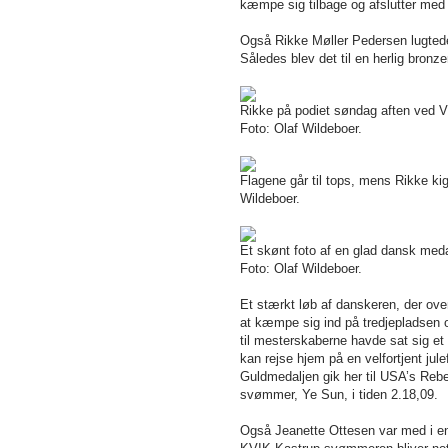
kæmpe sig tilbage og afslutter med a
Også Rikke Møller Pedersen lugted
Således blev det til en herlig bronz
Rikke på podiet søndag aften ved 
Foto: Olaf Wildeboer.
Flagene går til tops, mens Rikke kig
Wildeboer.
Et skønt foto af en glad dansk meda
Foto: Olaf Wildeboer.
Et stærkt løb af danskeren, der ove
at kæmpe sig ind på tredjepladsen o
til mesterskaberne havde sat sig et
kan rejse hjem på en velfortjent ju
Guldmedaljen gik her til USA’s Reb
svømmer, Ye Sun, i tiden 2.18,09.
Også Jeanette Ottesen var med i en