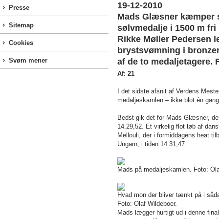
19-12-2010
Presse
Mads Glæsner kæmper sig
Sitemap
sølvmedalje i 1500 m fr
Rikke Møller Pedersen l
Cookies
brystsvømning i bronzem
Svøm mener
af de to medaljetagere. 
Af: 21
I det sidste afsnit af Verdens Me
medaljeskamlen – ikke blot én gan
Bedst gik det for Mads Glæsner, d
14.29,52. Et virkelig flot løb af 
Mellouli, der i formiddagens heat ti
Ungarn, i tiden 14.31,47.
Mads på medaljeskamlen. Foto: Ola
Hvad mon der bliver tænkt på i såd
Foto: Olaf Wildeboer.
Mads lægger hurtigt ud i denne fina