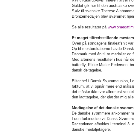
KVIK Kastrup-svømmeren bliver noter
Guldet gik her til den australske sv
Sølv til svenske Therese Alshammar
Bronzemedaljen blev svømmet hjem 
Se alle resultater på
www.omegatim
Et meget tilfredsstillende meste
Oven på søndagens finaleafsnit var 
Op til mesterskaberne havde Dansk
Danmark med én til to medaljer og f
Med aftenens resultater i hus når d
butterfly, Rikke Møller Pedersen, b
dansk deltagelse.
Elitechef i Dansk Svømmeunion,
La
faktum, at vi opnår mere end måls
det måske ikke var allermest ventet
den iagttagelse, der glæder mig al
Modtagelse af det danske svømm
De danske svømmere ankommer med f
I den forbindelse vil Dansk Svømme
Receptionen afholdes i terminal 3 ud
danske medaljetagere.