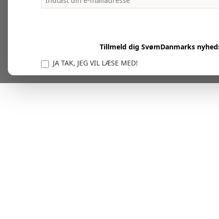
Tillmeld dig SvømDanmarks nyhed
JA TAK, JEG VIL LÆSE MED!
Vi er forpligtet til at beskytte og respektere dit privatl
personlige oplysninger til at administrere din kont
tjenester.