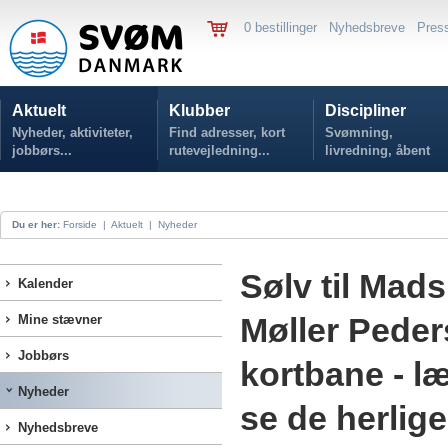
0 bestillinger
Nyhedsbreve
Pres
Aktuelt
Klubber
Discipliner
Nyheder, aktiviteter,
Find adresser, kort
Svømning,
jobbørs...
rutevejledning...
livredning, åbent
vand...
Du er her:
Forside
|
Aktuelt
|
Nyheder
Sølv til Mad
Kalender
Møller Pede
Mine stævner
Jobbørs
kortbane - l
Nyheder
se de herlige
Nyhedsbreve