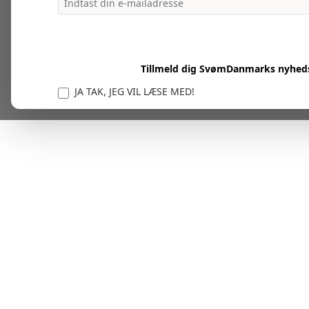
Tillmeld dig SvømDanmarks nyhed
JA TAK, JEG VIL LÆSE MED!
Vi er forpligtet til at beskytte og respektere dit privatl
personlige oplysninger til at administrere din kont
tjenester.