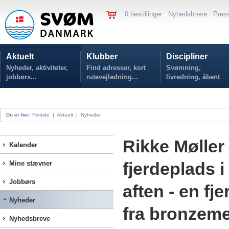
0 bestillinger
Nyhedsbreve
Pres
Aktuelt
Klubber
Discipliner
Nyheder, aktiviteter,
Find adresser, kort
Svømning,
jobbørs...
rutevejledning...
livredning, åbent
vand...
Du er her:
Forside
|
Aktuelt
|
Nyheder
Rikke Møller
Kalender
fjerdeplads 
Mine stævner
Jobbørs
aften - en fj
Nyheder
fra bronzeme
Nyhedsbreve