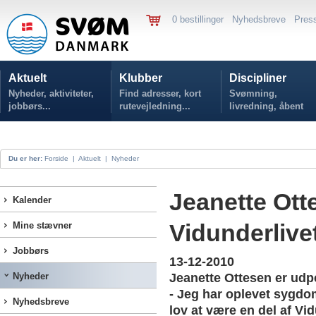
0 bestillinger
Nyhedsbreve
Pres
Aktuelt
Klubber
Discipliner
Nyheder, aktiviteter,
Find adresser, kort
Svømning,
jobbørs...
rutevejledning...
livredning, åbent
vand...
Du er her:
Forside
|
Aktuelt
|
Nyheder
Jeanette Ott
Kalender
Vidunderlive
Mine stævner
Jobbørs
13-12-2010
Nyheder
Jeanette Ottesen er udp
- Jeg har oplevet sygdom
Nyhedsbreve
lov at være en del af Vi