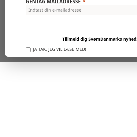
GENTAG MAILADRESSE
Tillmeld dig SvømDanmarks nyhed
JA TAK, JEG VIL LÆSE MED!
Vi er forpligtet til at beskytte og respektere dit privatl
personlige oplysninger til at administrere din kont
tjenester.