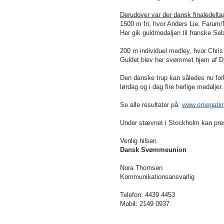
Derudover var der dansk finaledeltag
1500 m
fri, hvor Anders Lie, Farum
Her gik guldmedaljen til franske Seb
200 m
individuel medley, hvor Chri
Guldet blev her svømmet hjem af Da
Den danske trup kan således nu forl
lørdag og i dag fire herlige medaljer.
Se alle resultater på:
www.omegatim
Under stævnet i Stockholm kan press
Venlig hilsen
Dansk Svømmeunion
Nora Thomsen
Kommunikationsansvarlig
Telefon: 4439 4453
Mobil: 2149 0937