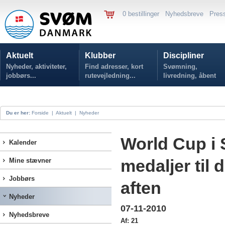
0 bestillinger
Nyhedsbreve
Pres
Aktuelt
Klubber
Discipliner
Nyheder, aktiviteter,
Find adresser, kort
Svømning,
jobbørs...
rutevejledning...
livredning, åbent
vand...
Du er her:
Forside
|
Aktuelt
|
Nyheder
World Cup i 
Kalender
medaljer ti
Mine stævner
Jobbørs
aften
Nyheder
07-11-2010
Nyhedsbreve
Af: 21