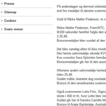
Presse
På andendagen og dermed sidstedage
end fire medaljer til danske svømm
Sitemap
Guld til Rikke Møller Pedersen, to x 
Cookies
Rikke Møller Pedersen, Frem/NTC, si
Svøm mener
9/100 sekunder herefter fulgte den 
2.20,48.
Bronzemedaljen blev vundet af den 
Det blev søndag aften til ikke mind
Den første sølvmedalje sikrede KVI
Kun svenske Sara Sjöström formåed
Bronzemedaljen gik her til den aust
Aftenens anden sølvmedalje hentede
tiden 25,49.
Guldet måtte Jeanette dog overlade
Bronze til den amerikanske svømmer
Også svømmeren Lotte Friis, Sigma
skete i
400 m
fri, hvor Lotte blev no
Guldet gik her til franske Camille Mu
Bronze til Angie Bainbridge, Australi