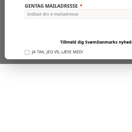
GENTAG MAILADRESSE
Tillmeld dig SvømDanmarks nyhed
JA TAK, JEG VIL LÆSE MED!
Vi er forpligtet til at beskytte og respektere dit privatl
personlige oplysninger til at administrere din kont
tjenester.