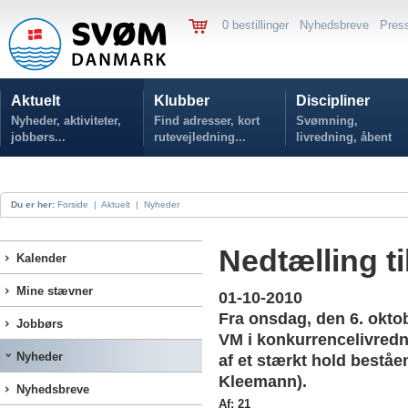
0 bestillinger
Nyhedsbreve
Pres
Aktuelt
Klubber
Discipliner
Nyheder, aktiviteter,
Find adresser, kort
Svømning,
jobbørs...
rutevejledning...
livredning, åbent
vand...
Du er her:
Forside
|
Aktuelt
|
Nyheder
Nedtælling t
Kalender
Mine stævner
01-10-2010
Fra onsdag, den 6. oktob
Jobbørs
VM i konkurrencelivredn
Nyheder
af et stærkt hold beståe
Kleemann).
Nyhedsbreve
Af: 21