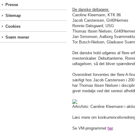
Presse
De danske deltagere:
Caroline Kleemann, KTK 86
Sitemap
Jacob Carstensen, GI40Hermes
Ronnie Dalsgaard, USG
Cookies
Thomas Ibsen Nielsen, GI40Herme
Jan Simonsen, Aalborg Svømmekl
Svøm mener
Tor Busch-Nielsen, Gladsaxe Svø
Det danske hold udgøres af flere erf
mesterskaber. Debuttanterne, Ronni
udtagelsen, så det bliver spændend
Overordnet forventes der flere A-fin
særligt hos Jacob Carstensen i
200
har Thomas Ibsen Nielsen i discipli
givet medalje ved det senest afhol
Arkivfoto: Caroline Kleemann i aktio
Læs mere om konkurrencelivrednin
Se VM-programmet
her
.