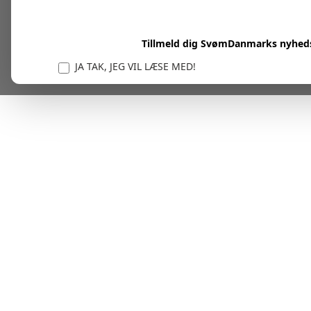
Tillmeld dig SvømDanmarks nyhed
JA TAK, JEG VIL LÆSE MED!
Vi er forpligtet til at beskytte og respektere dit privatl
personlige oplysninger til at administrere din kont
tjenester.