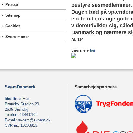
bestyrelsesmedlemmer.
Presse
Dagen bød på spændende
Sitemap
endte ud i mange gode o
videreudvikler sig, såle
Cookies
Danmark og nærmere sig 
Svøm mener
Af: 114
Læs mere
her
SvømDanmark
Samarbejdspartnere
Idrættens Hus
Brøndby Stadion 20
2605 Brøndby
Telefon: 4344 0102
E-mail:
svoem@svoem.dk
CVR-nr.: 10203813