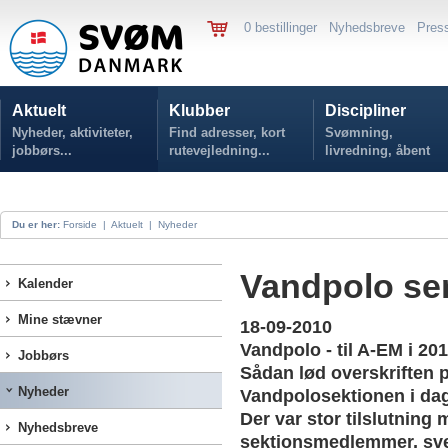
0 bestillinger
Nyhedsbreve
Pres
Aktuelt
Klubber
Discipliner
Nyheder, aktiviteter,
Find adresser, kort
Svømning,
jobbørs...
rutevejledning...
livredning, åbent
vand...
Du er her:
Forside
|
Aktuelt
|
Nyheder
Vandpolo sem
Kalender
Mine stævner
18-09-2010
Vandpolo - til A-EM i 20
Jobbørs
Sådan lød overskriften
Nyheder
Vandpolosektionen i dag 
Der var stor tilslutnin
Nyhedsbreve
sektionsmedlemmer, sve