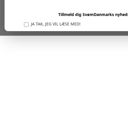
Tillmeld dig SvømDanmarks nyhed
JA TAK, JEG VIL LÆSE MED!
Vi er forpligtet til at beskytte og respektere dit privatl
personlige oplysninger til at administrere din kont
tjenester.