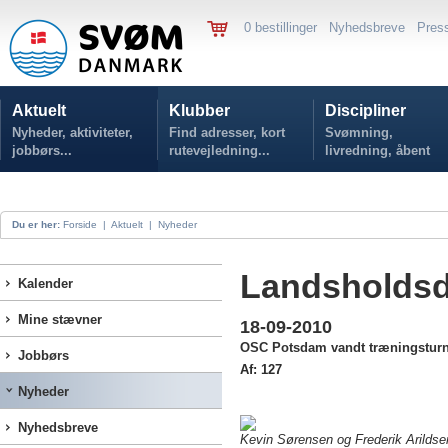
0 bestillinger
Nyhedsbreve
Pres
Aktuelt
Klubber
Discipliner
Nyheder, aktiviteter,
Find adresser, kort
Svømning,
jobbørs...
rutevejledning...
livredning, åbent
vand...
Du er her:
Forside
|
Aktuelt
|
Nyheder
Landsholdsde
Kalender
Mine stævner
18-09-2010
OSC Potsdam vandt træningsturn
Jobbørs
Af: 127
Nyheder
Nyhedsbreve
Kevin Sørensen og Frederik Arildsen