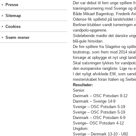
Der var debut til fem unge spillere
Presse
træningsturnering mod Sverige og 
Både Mikael Bagenkop, Frederik Ar
Sitemap
Odense fik spilletid på landsholdet 
Berliner-klubben vandt turneringen 
Cookies
vandpolo-opgørene.
Sideløbende mødte det danske ungdom
Svøm mener
blå-gule hinsidan.
De fire spillere fra Slagelse og spil
bruttotrup, som frem mod 2014 skal
forsøge at opbygge et nyt ungt land
Skal satsningen lykkes for vandpol
den europæiske rangliste. Lige nu 
I det nyligt afviklede EM, som sønda
mesterskabet foran Italien og Serbi
Resultater:
Senior:
Danmark – OSC Potsdam 9-12
Danmark – Sverige 14-9
Sverige – OSC Potsdam 5-19
Sverige – OSC Potsdam 5-19
Danmark – OSC Potsdam 6-9
Sverige– OSC Potsdam 4-12
Ungdom:
Sverige – Denmark 13-10 - U92