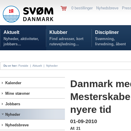
0 bestillinger
Nyhedsbreve
Pres
Aktuelt
Klubber
Discipliner
Nyheder, aktiviteter,
Find adresser, kort
Svømning,
jobbørs...
rutevejledning...
livredning, åbent
vand...
Du er her:
Forside
|
Aktuelt
|
Nyheder
Danmark med
Kalender
Mesterskaber 
Mine stævner
Jobbørs
nyere tid
Nyheder
01-09-2010
Nyhedsbreve
Af: 21