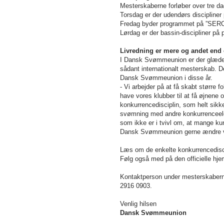
Mesterskaberne forløber over tre da
Torsdag er der udendørs discipliner
Fredag byder programmet på ”SERC” 
Lørdag er der bassin-discipliner p
Livredning er mere og andet end
I Dansk Svømmeunion er der glæde ov
sådant internationalt mesterskab. D
Dansk Svømmeunion i disse år.
- Vi arbejder på at få skabt større f
have vores klubber til at få øjnene
konkurrencedisciplin, som helt sik
svømning med andre konkurrenceele
som ikke er i tvivl om, at mange ku
Dansk Svømmeunion gerne ændre ve
Læs om de enkelte konkurrencedis
Følg også med på den officielle h
Kontaktperson under mesterskabe
2916 0903.
Venlig hilsen
Dansk Svømmeunion