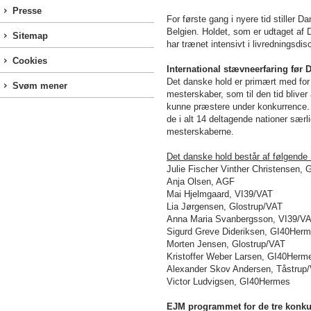
Presse
For første gang i nyere tid stiller 
Belgien. Holdet, som er udtaget af 
Sitemap
har trænet intensivt i livredningsdi
Cookies
International stævneerfaring før 
Det danske hold er primært med for
Svøm mener
mesterskaber, som til den tid bliver
kunne præstere under konkurrence. D
de i alt 14 deltagende nationer særli
mesterskaberne.
Det danske hold består af følgend
Julie Fischer Vinther Christensen,
Anja Olsen, AGF
Mai Hjelmgaard
, VI39/VAT
Lia Jørgensen, Glostrup/VAT
Anna Maria Svanbergsson, VI39/V
Sigurd Greve Dideriksen, GI40Herm
Morten Jensen, Glostrup/VAT
Kristoffer Weber Larsen, GI40Herm
Alexander Skov Andersen, Tåstrup
Victor Ludvigsen, GI40Hermes
EJM programmet for de tre konk