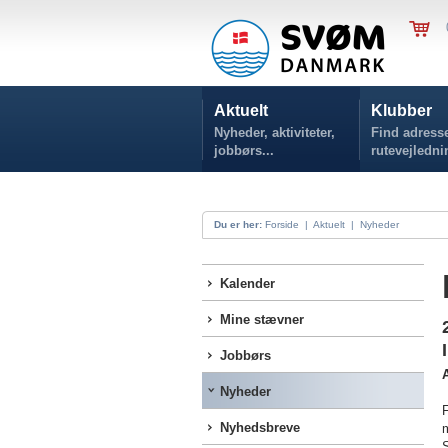
Aktuelt
Klubber
Nyheder, aktiviteter,
Find adresse
jobbørs...
rutevejledni
Du er her:
Forside
|
Aktuelt
|
Nyheder
Kalender
Mine stævner
Jobbørs
A
Nyheder
F
Nyhedsbreve