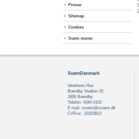
Presse
S
C
Sitemap
Cookies
Svøm mener
SvømDanmark
Idrættens Hus
Brøndby Stadion 20
2605 Brøndby
Telefon: 4344 0102
E-mail:
svoem@svoem.dk
CVR-nr.: 10203813