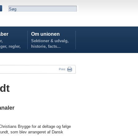
ber
Om unionen
r,
Sektioner & udvalg,
ger, regler,
historie, facts...
...
Print
dt
analer
Christians Brygge for at deltage og følge
undt, som blev arrangeret af Dansk