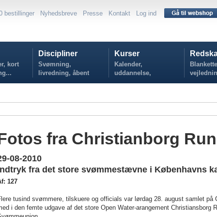
0 bestillinger
Nyhedsbreve
Presse
Kontakt
Log ind
Discipliner
Kurser
Redska
r, kort
Svømning,
Kalender,
Blankette
ng...
livredning, åbent
uddannelse,
vejlednin
vand...
tilmelding...
politikker
Fotos fra Christianborg Run
29-08-2010
Indtryk fra det store svømmestævne i Københavns k
f: 127
lere tusind svømmere, tilskuere og officials var lørdag 28. august samlet på 
med i den femte udgave af det store Open Water-arangement Christiansborg R
Svømmeunion.