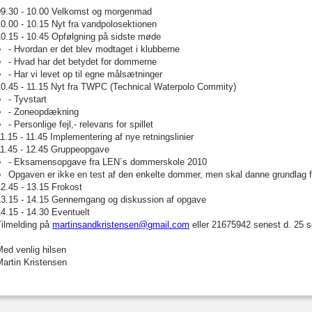
09.30 - 10.00 Velkomst og morgenmad
0.00 - 10.15 Nyt fra vandpolosektionen
10.15 - 10.45 Opfølgning på sidste møde
- Hvordan er det blev modtaget i klubberne
- Hvad har det betydet for dommerne
- Har vi levet op til egne målsætninger
10.45 - 11.15 Nyt fra TWPC (Technical Waterpolo Commity)
- Tyvstart
- Zoneopdækning
- Personlige fejl,- relevans for spillet
1.15 - 11.45 Implementering af nye retningslinier
11.45 - 12.45 Gruppeopgave
- Eksamensopgave fra LEN´s dommerskole 2010
Opgaven er ikke en test af den enkelte dommer, men skal danne grundlag f
2.45 - 13.15 Frokost
13.15 - 14.15 Gennemgang og diskussion af opgave
4.15 - 14.30 Eventuelt
Tilmelding på
martinsandkristensen@gmail.com
eller 21675942 senest d. 25 s
ed venlig hilsen
artin Kristensen