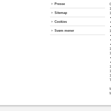
Presse
1
Sitemap
Cookies
Svøm mener
1
1
1
M
M