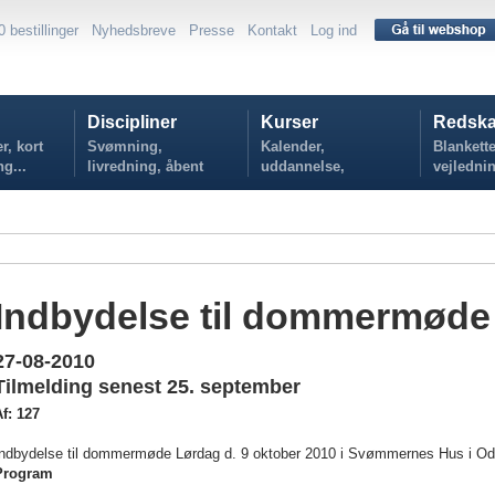
0 bestillinger
Nyhedsbreve
Presse
Kontakt
Log ind
Discipliner
Kurser
Redska
r, kort
Svømning,
Kalender,
Blankette
ng...
livredning, åbent
uddannelse,
vejlednin
vand...
tilmelding...
politikker
Indbydelse til dommermøde
27-08-2010
Tilmelding senest 25. september
f: 127
Indbydelse til dommermøde Lørdag d. 9 oktober 2010 i Svømmernes Hus i O
Program