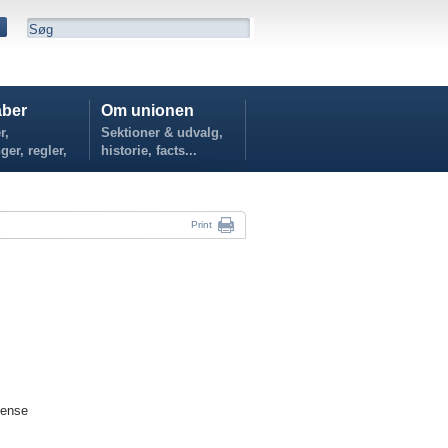
ber
Om unionen
r,
Sektioner & udvalg,
ger, regler,
historie, facts...
...
Print
dense