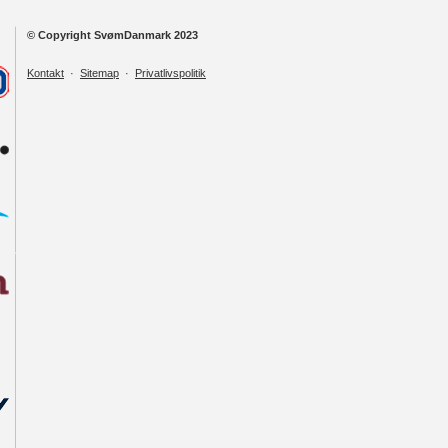
© Copyright SvømDanmark 2023
Kontakt
·
Sitemap
·
Privatlivspolitik