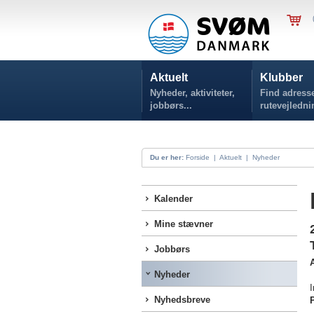
Aktuelt
Klubber
Nyheder, aktiviteter,
Find adresse
jobbørs...
rutevejledni
Du er her:
Forside
|
Aktuelt
|
Nyheder
Kalender
Mine stævner
Jobbørs
A
Nyheder
Nyhedsbreve