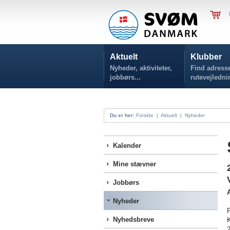
Aktuelt
Klubber
Nyheder, aktiviteter,
Find adresse
jobbørs...
rutevejledni
Du er her:
Forside
|
Aktuelt
|
Nyheder
Kalender
Mine stævner
Jobbørs
A
Nyheder
F
Nyhedsbreve
2