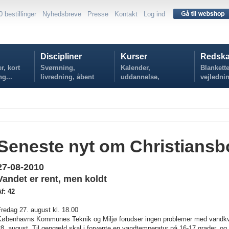
0 bestillinger
Nyhedsbreve
Presse
Kontakt
Log ind
Discipliner
Kurser
Redska
r, kort
Svømning,
Kalender,
Blankette
ng...
livredning, åbent
uddannelse,
vejlednin
vand...
tilmelding...
politikker
Seneste nyt om Christiansb
27-08-2010
Vandet er rent, men koldt
f: 42
redag 27. august kl. 18.00
Københavns Kommunes Teknik og Miljø forudser ingen problemer med vandkval
8. august. Til gengæld skal i forvente en vandtemperatur på 16-17 grader, 