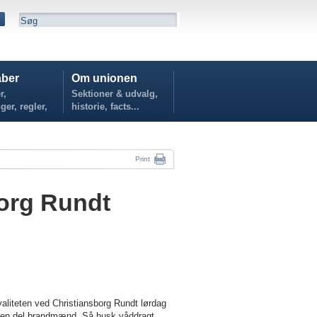
ber
Om unionen
r,
Sektioner & udvalg,
ger, regler,
historie, facts...
...
Print
org Rundt
iteten ved Christiansborg Rundt lørdag
og en del brandmænd. Så husk våddragt.